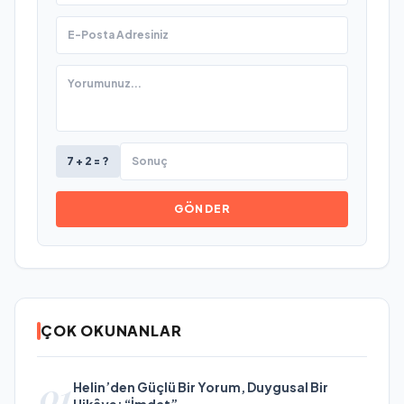
7 + 2 = ?
GÖNDER
ÇOK OKUNANLAR
01
Helin’den Güçlü Bir Yorum, Duygusal Bir
Hikâye: “İmdat”