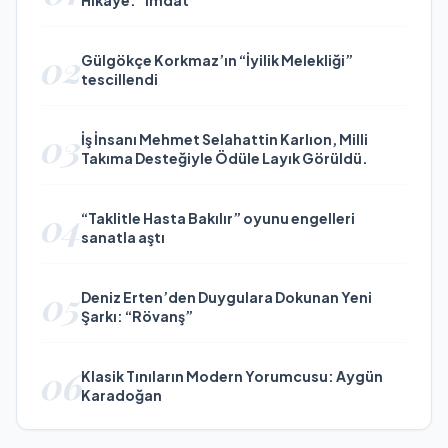
02
Gülgökçe Korkmaz’ın “İyilik Melekliği”
tescillendi
03
İş İnsanı Mehmet Selahattin Karlıon, Milli
Takıma Desteğiyle Ödüle Layık Görüldü.
04
“Taklitle Hasta Bakılır” oyunu engelleri
sanatla aştı
05
Deniz Erten’den Duygulara Dokunan Yeni
Şarkı: “Rövanş”
06
Klasik Tınıların Modern Yorumcusu: Aygün
Karadoğan