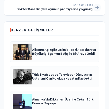
SONRAKI HABER
Doktor Bana Bir Çare oyunun prömiyerine yoğun ilgi
BENZER GELIŞMELER
Ali Emre Açıkgöz Galimidi, Eski AB Bakanı ve
Büyükelçi Egemen Bağış ile Bir Araya Geldi
Türk Tiyatrosu ve Televizyon Dünyasının
Usta İsmi Can Kolukısa Hayatını Kaybetti
Almanya’da Dikkatleri Üzerine Çeken Türk
Firması: Taşyapı