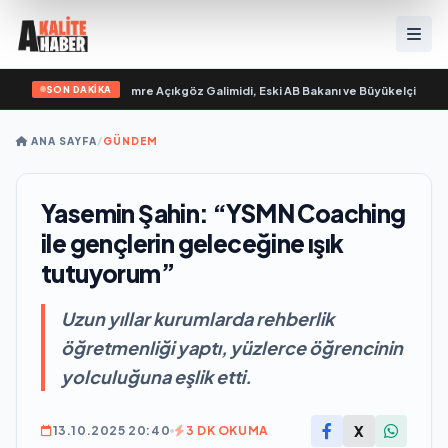
SON DAKİKA
“ yayımlandı
•
Ali Emre Açıkgöz Galimidi, Eski AB Bakanı ve Büyükelçi Egemen B
ANA SAYFA
/
GÜNDEM
Yasemin Şahin: “YSMN Coaching
ile gençlerin geleceğine ışık
tutuyorum”
Uzun yıllar kurumlarda rehberlik
öğretmenliği yaptı, yüzlerce öğrencinin
yolculuğuna eşlik etti.
X
13.10.2025 20:40
3 DK OKUMA