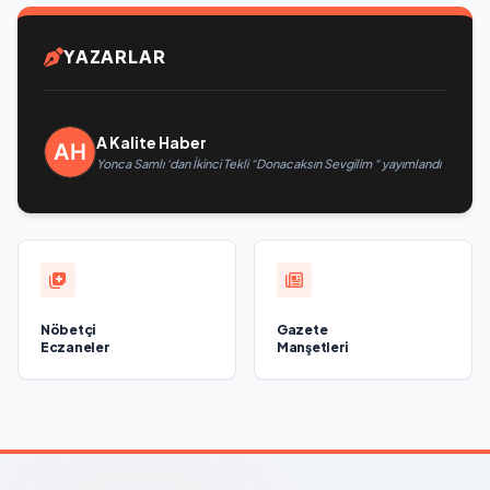
YAZARLAR
A Kalite Haber
Yonca Samlı ‘dan İkinci Tekli “Donacaksın Sevgilim “ yayımlandı
Nöbetçi
Gazete
Eczaneler
Manşetleri