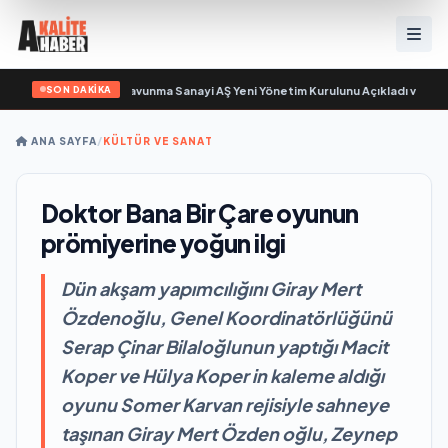
SON DAKİKA
sayıyor
•
Açıkgöz Savunma Sanayi AŞ Yeni Yönetim Kurulunu Açıkladı ve Savun
ANA SAYFA
/
KÜLTÜR VE SANAT
Doktor Bana Bir Çare oyunun
prömiyerine yoğun ilgi
Dün akşam yapımcılığını Giray Mert
Özdenoğlu, Genel Koordinatörlüğünü
Serap Çinar Bilaloğlunun yaptığı Macit
Koper ve Hülya Koper in kaleme aldığı
oyunu Somer Karvan rejisiyle sahneye
taşınan Giray Mert Özden oğlu, Zeynep