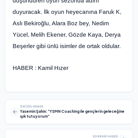
düşündüren oyun sezonda adını
duyuracak. İlk oyun heyecanına Faruk K,
Aslı Bekiroğlu, Alara Boz bey, Nedim
Yücel, Melih Ekener, Gözde Kaya, Derya
Beşerler gibi ünlü isimler de ortak oldular.
HABER : Kamil Hızer
ÖNCEKI HABER
Yasemin Şahin: “YSMN Coaching ile gençlerin geleceğine
ışık tutuyorum”
SONRAKI HABER