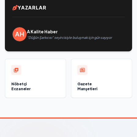
YAZARLAR
A Kalite Haber
“Düğün Şarkıcısı” seyircisiyle buluşmak için gün sayıyor
Nöbetçi
Gazete
Eczaneler
Manşetleri