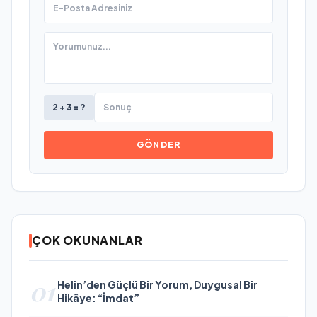
2 + 3 = ?
GÖNDER
ÇOK OKUNANLAR
01
Helin’den Güçlü Bir Yorum, Duygusal Bir
Hikâye: “İmdat”