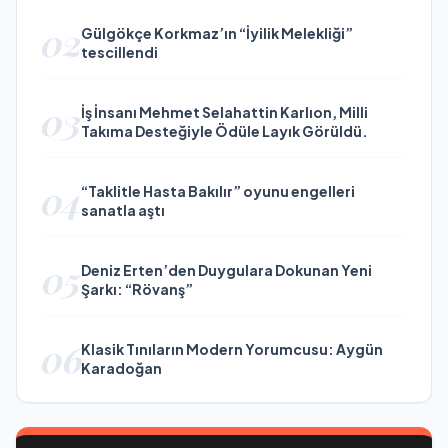
02
Gülgökçe Korkmaz’ın “İyilik Melekliği”
tescillendi
03
İş İnsanı Mehmet Selahattin Karlıon, Milli
Takıma Desteğiyle Ödüle Layık Görüldü.
04
“Taklitle Hasta Bakılır” oyunu engelleri
sanatla aştı
05
Deniz Erten’den Duygulara Dokunan Yeni
Şarkı: “Rövanş”
06
Klasik Tınıların Modern Yorumcusu: Aygün
Karadoğan