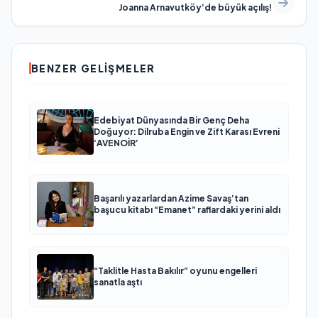
Joanna Arnavutköy’de büyük açılış!
BENZER GELIŞMELER
Edebiyat Dünyasında Bir Genç Deha
Doğuyor: Dilruba Engin ve Zift Karası Evreni
‘AVENOİR’
Başarılı yazarlardan Azime Savaş’tan
başucu kitabı “Emanet” raflardaki yerini aldı
“Taklitle Hasta Bakılır” oyunu engelleri
sanatla aştı