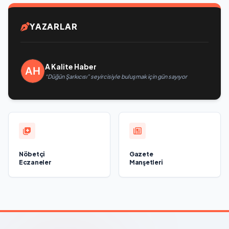
YAZARLAR
A Kalite Haber
“Düğün Şarkıcısı” seyircisiyle buluşmak için gün sayıyor
Nöbetçi
Gazete
Eczaneler
Manşetleri