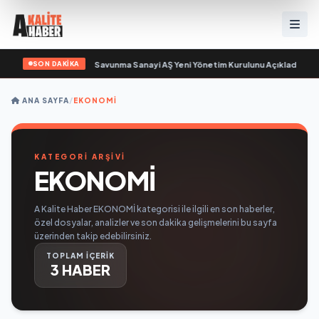
SON DAKİKA
ün sayıyor
•
Açıkgöz Savunma Sanayi AŞ Yeni Yönetim Kurulunu Açıkladı ve Sa
ANA SAYFA
/
EKONOMİ
KATEGORİ ARŞİVİ
EKONOMİ
A Kalite Haber EKONOMİ kategorisi ile ilgili en son haberler,
özel dosyalar, analizler ve son dakika gelişmelerini bu sayfa
üzerinden takip edebilirsiniz.
TOPLAM İÇERİK
3 HABER