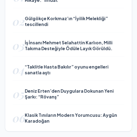
Hikâye: “İmdat”
02
Gülgökçe Korkmaz’ın “İyilik Melekliği”
tescillendi
03
İş İnsanı Mehmet Selahattin Karlıon, Milli
Takıma Desteğiyle Ödüle Layık Görüldü.
04
“Taklitle Hasta Bakılır” oyunu engelleri
sanatla aştı
05
Deniz Erten’den Duygulara Dokunan Yeni
Şarkı: “Rövanş”
06
Klasik Tınıların Modern Yorumcusu: Aygün
Karadoğan