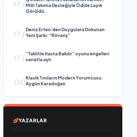
03
Milli Takıma Desteğiyle Ödüle Layık
Görüldü.
04
Deniz Erten’den Duygulara Dokunan
Yeni Şarkı: “Rövanş”
05
“Taklitle Hasta Bakılır” oyunu engelleri
sanatla aştı
06
Klasik Tınıların Modern Yorumcusu:
Aygün Karadoğan
YAZARLAR