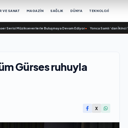
R VE SANAT
MAGAZİN
SAĞLIK
DÜNYA
TEKNOLOJİ
isi Müzikseverlerle Buluşmaya Devam Ediyor
•
Yonca Samlı ‘dan İkinci Tekli “
üm Gürses ruhuyla
X