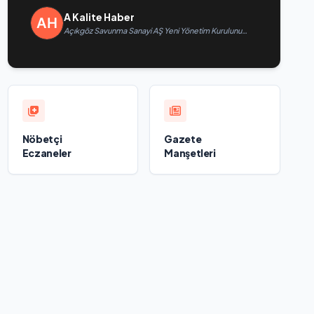
A Kalite Haber
Açıkgöz Savunma Sanayi AŞ Yeni Yönetim Kurulunu
Açıkladı ve Savunma Sanayinde Küresel Vizyon
Vurgusu
Nöbetçi
Gazete
Eczaneler
Manşetleri