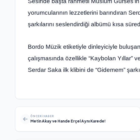
Sesinde başta rahmetli Müslüm Gürses’in 
yorumcularının lezzetlerini barındıran S
şarkılarını seslendirdiği albümü kısa süred
Bordo Müzik etiketiyle dinleyiciyle buluş
çalışmasında özellikle “Kaybolan Yıllar” 
Serdar Saka ilk klibini de “Gidemem” şarkı
ÖNCEKI HABER
Metin Akay ve Hande Erçel Aynı Karede!