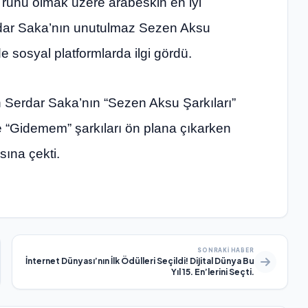
ruhu olmak üzere arabeskin en iyi
erdar Saka’nın unutulmaz Sezen Aksu
e sosyal platformlarda ilgi gördü.
an Serdar Saka’nın “Sezen Aksu Şarkıları”
ve “Gidemem” şarkıları ön plana çıkarken
sına çekti.
SONRAKI HABER
İnternet Dünyası’nın İlk Ödülleri Seçildi! Dijital Dünya Bu
Yıl 15. En’lerini Seçti.