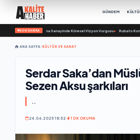
GÜNDEM
KÜLTÜ
SON DAKİKA
 Açıkladı ve Savunma Sanayinde Küresel Vizyon Vurgusu
•
Rubato Konser Ser
ANA SAYFA
/
KÜLTÜR VE SANAT
Serdar Saka’dan Müsl
Sezen Aksu şarkıları
..
24.06.2025 18:52
1 DK OKUMA