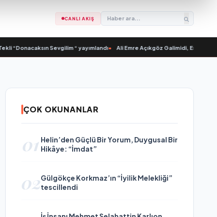
CANLI AKIŞ
Donacaksın Sevgilim “ yayımlandı
•
Ali Emre Açıkgöz Galimidi, Eski AB Bakanı v
ÇOK OKUNANLAR
01
Helin’den Güçlü Bir Yorum, Duygusal Bir
Hikâye: “İmdat”
02
Gülgökçe Korkmaz’ın “İyilik Melekliği”
tescillendi
İş İnsanı Mehmet Selahattin Karlıon,