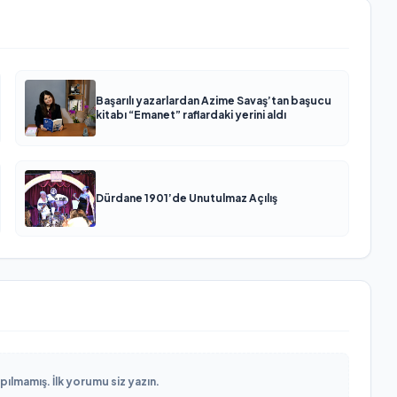
Başarılı yazarlardan Azime Savaş’tan başucu
kitabı “Emanet” raflardaki yerini aldı
Dürdane 1901’de Unutulmaz Açılış
lmamış. İlk yorumu siz yazın.