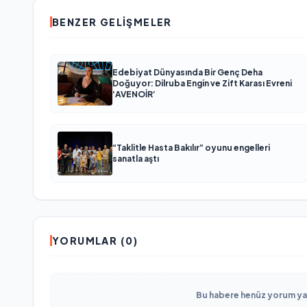
BENZER GELIŞMELER
Edebiyat Dünyasında Bir Genç Deha
Doğuyor: Dilruba Engin ve Zift Karası Evreni
‘AVENOİR’
“Taklitle Hasta Bakılır” oyunu engelleri
sanatla aştı
YORUMLAR (0)
Bu habere henüz yorum yapı