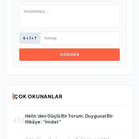
6 + 1 = ?
GÖNDER
ÇOK OKUNANLAR
01
Helin’den Güçlü Bir Yorum, Duygusal Bir
Hikâye: “İmdat”