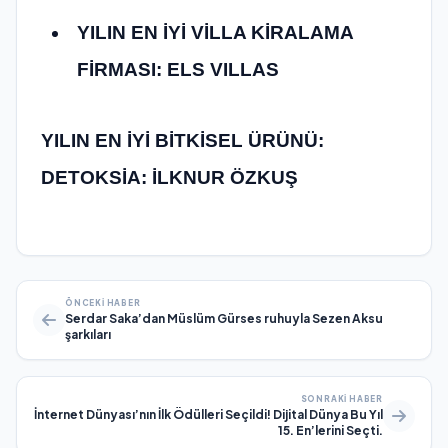
YILIN EN İYİ VİLLA KİRALAMA
FİRMASI: ELS VILLAS
YILIN EN İYİ BİTKİSEL ÜRÜNÜ:
DETOKSİA: İLKNUR ÖZKUŞ
ÖNCEKI HABER
Serdar Saka’dan Müslüm Gürses ruhuyla Sezen Aksu
şarkıları
SONRAKI HABER
İnternet Dünyası’nın İlk Ödülleri Seçildi! Dijital Dünya Bu Yıl
15. En’lerini Seçti.