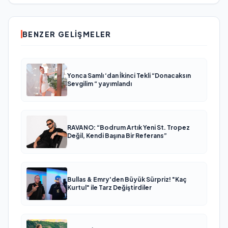
BENZER GELIŞMELER
Yonca Samlı ‘dan İkinci Tekli “Donacaksın
Sevgilim “ yayımlandı
RAVANO: “Bodrum Artık Yeni St. Tropez
Değil, Kendi Başına Bir Referans”
Bullas & Emry'den Büyük Sürpriz! "Kaç
Kurtul" ile Tarz Değiştirdiler