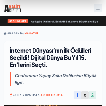
SON DAKİKA
mlandı
•
Ali Emre Açıkgöz Galimidi, Eski AB Bakanı ve Büyükelçi Egemen Bağış i
ANA SAYFA
/
MAGAZİN
İnternet Dünyası’nın İlk Ödülleri
Seçildi! Dijital Dünya Bu Yıl 15.
En’lerini Seçti.
Chafemme Yapay Zeka Defilesine Büyük
İlgi!.
X
25.06.2025 11:46
8 DK OKUMA