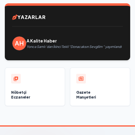
YAZARLAR
A Kalite Haber
Yonca Samlı ‘dan İkinci Tekli “Donacaksın Sevgilim “ yayımlandı
Nöbetçi
Gazete
Eczaneler
Manşetleri