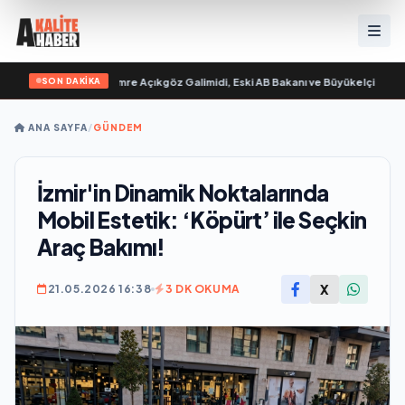
SON DAKİKA
 “ yayımlandı
•
Ali Emre Açıkgöz Galimidi, Eski AB Bakanı ve Büyükelçi Egemen B
ANA SAYFA
/
GÜNDEM
İzmir'in Dinamik Noktalarında
Mobil Estetik: ‘Köpürt’ ile Seçkin
Araç Bakımı!
X
21.05.2026 16:38
3 DK OKUMA