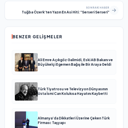
SONRAKI HABER
Tuğba Özerk’ten Yazın En Asi Hiti: “Serseri Serseri”
BENZER GELIŞMELER
Ali Emre Açıkgöz Galimidi, Eski AB Bakanı ve
Büyükelçi Egemen Bağış ile Bir Araya Geldi
Türk Tiyatrosu ve Televizyon Dünyasının
Usta İsmi Can Kolukısa Hayatını Kaybetti
Almanya’da Dikkatleri Üzerine Çeken Türk
Firması: Taşyapı