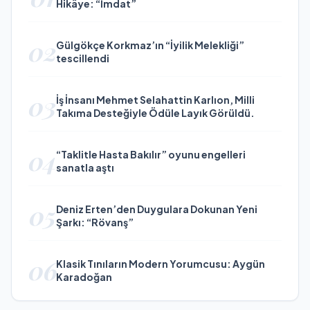
Hikâye: “İmdat”
02
Gülgökçe Korkmaz’ın “İyilik Melekliği”
tescillendi
03
İş İnsanı Mehmet Selahattin Karlıon, Milli
Takıma Desteğiyle Ödüle Layık Görüldü.
04
“Taklitle Hasta Bakılır” oyunu engelleri
sanatla aştı
05
Deniz Erten’den Duygulara Dokunan Yeni
Şarkı: “Rövanş”
06
Klasik Tınıların Modern Yorumcusu: Aygün
Karadoğan