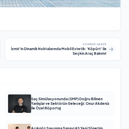
SONRAKI HABER
İzmir'in Dinamik Noktalarında Mobil Estetik: ‘Köpürt’ ile
Seçkin Araç Bakımı!
Saç Simülasyonunda (SMP) Doğru Bilinen
Yanlışlar ve Sektörün Geleceği: Onur Akdeniz
ile Özel Röportaj
Açıkgöz Savunma Sanayi AŞ Yeni Yönetim