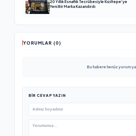
20 Yıllık Esnaflık Tecrübesiyle Kızıltepe'ye
Yeni Bir Marka Kazandırdı
YORUMLAR (0)
Bu habere henüz yorum yapı
BIR CEVAP YAZIN