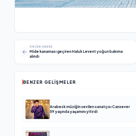
ÖNCEKI HABER
Mide kanaması geçiren Haluk Levent yoğun bakıma
alındı
BENZER GELIŞMELER
Arabesk müziğin sevilen sanatçısı Cansever
59 yaşında yaşamını yitirdi