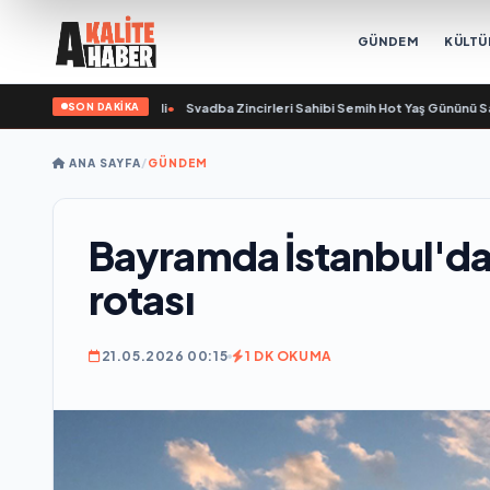
GÜNDEM
KÜLTÜ
SON DAKİKA
aşında yaşamını yitirdi
•
Svadba Zincirleri Sahibi Semih Hot Yaş Gününü Sanat 
ANA SAYFA
/
GÜNDEM
Bayramda İstanbul'da 
rotası
21.05.2026 00:15
1 DK OKUMA