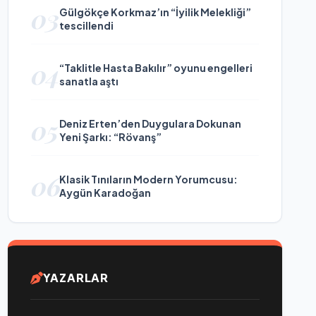
03
Gülgökçe Korkmaz’ın “İyilik Melekliği”
tescillendi
04
“Taklitle Hasta Bakılır” oyunu engelleri
sanatla aştı
05
Deniz Erten’den Duygulara Dokunan
Yeni Şarkı: “Rövanş”
06
Klasik Tınıların Modern Yorumcusu:
Aygün Karadoğan
YAZARLAR