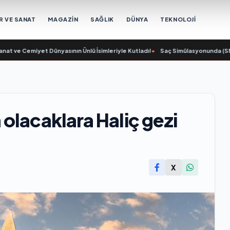
R VE SANAT
MAGAZİN
SAĞLIK
DÜNYA
TEKNOLOJİ
ve Cemiyet Dünyasının Ünlü İsimleriyle Kutladı!
•
Saç Simülasyonunda (SMP) D
olacaklara Haliç gezi
X