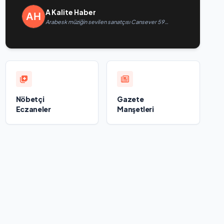
A Kalite Haber
Arabesk müziğin sevilen sanatçısı Cansever 59
yaşında yaşamını yitirdi
Nöbetçi
Gazete
Eczaneler
Manşetleri