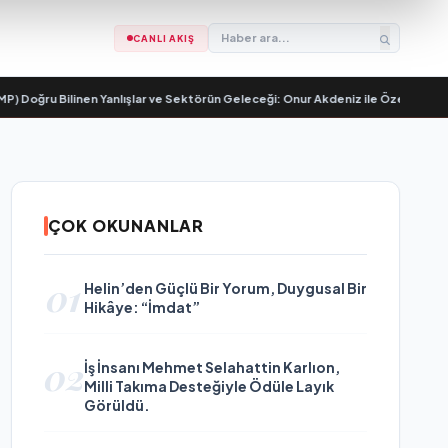
CANLI AKIŞ
oğru Bilinen Yanlışlar ve Sektörün Geleceği: Onur Akdeniz ile Özel Röportaj
•
ÇOK OKUNANLAR
01
Helin’den Güçlü Bir Yorum, Duygusal Bir
Hikâye: “İmdat”
02
İş İnsanı Mehmet Selahattin Karlıon,
Milli Takıma Desteğiyle Ödüle Layık
Görüldü.