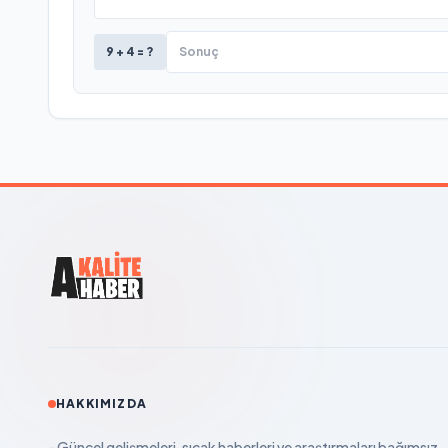
9 + 4 = ?
HAKKIMIZDA
- Güncel gelişmeleri, sıcak haberleri ve araştırmaları bağımsız