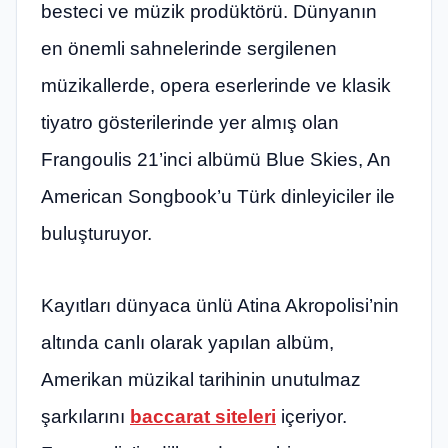
besteci ve müzik prodükt
ö
rü. Dünyanı
n
en
ö
nemli sahnelerinde sergilenen
müzikallerde, opera eserlerinde ve klasik
tiyatro gösterilerinde yer almış olan
Frangoulis 21
’
inci albümü Blue Skies, An
American Songbook
’
u Türk dinleyiciler ile
buluşturuyor.
Kayıtları dünyaca ünlü Atina Akropolisi
’
nin
altında canlı olarak yapılan albüm,
Amerikan müzikal tarihinin unutulmaz
şarkılarını
baccarat siteleri
içeriyor.