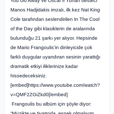
You Go Away
ve Oscar’lı Yunan besteci
Manos
Hadjidakis imzalı, ilk kez Nat King
Cole tarafından seslendirilen
In The Cool
of the Day
gibi klasiklerin de aralarında
bulunduğu 21 şarkı yer alıyor. Hepsinde
de Mario Frangoulis’in dinleyicide çok
farklı duygular uyandıran sesinin yarattığı
dramatik etkiyi iliklerinize kadar
hissedeceksiniz.
[embed]https://www.youtube.com/watch?
v=QMF2ZGiZkd0[/embed]
Frangoulis bu albüm için şöyle diyor:
“Müzikte ve tiyatroda, esnek olmalıyım,