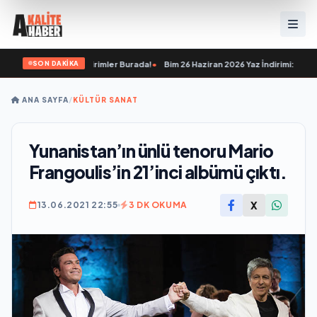
SON DAKİKA
aracak İnanılmaz İndirimler Burada!
•
Bim 26 Haziran 2026 Yaz İndirimi: Kampany
ANA SAYFA
/
KÜLTÜR SANAT
Yunanistan’ın ünlü tenoru Mario
Frangoulis’in 21’inci albümü çıktı.
X
13.06.2021 22:55
3 DK OKUMA