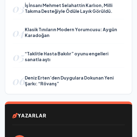
03
İş İnsanı Mehmet Selahattin Karlıon, Milli
Takıma Desteğiyle Ödüle Layık Görüldü.
04
Klasik Tınıların Modern Yorumcusu: Aygün
Karadoğan
05
“Taklitle Hasta Bakılır” oyunu engelleri
sanatla aştı
06
Deniz Erten’den Duygulara Dokunan Yeni
Şarkı: “Rövanş”
YAZARLAR