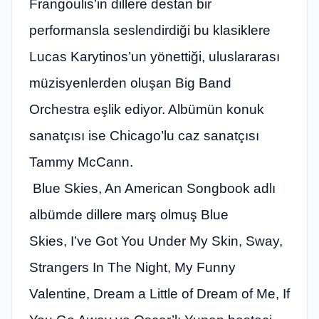
Frangoulis
’
in dillere destan bir
performansla seslendirdiği bu klasiklere
Lucas Karytinos
’
un y
ö
nettiği, uluslararası
müzisyenlerden oluşan Big Band
Orchestra eşlik ediyor. Albümün konuk
sanatçısı
ise Chicago
’
lu caz sanatçısı
Tammy McCann.
Blue Skies, An American Songbook
adlı
albümde dillere marş olmuş Blue
Skies, I
’
ve Got You Under My Skin, Sway,
Strangers In The Night, My Funny
Valentine, Dream a Little of Dream of Me, If