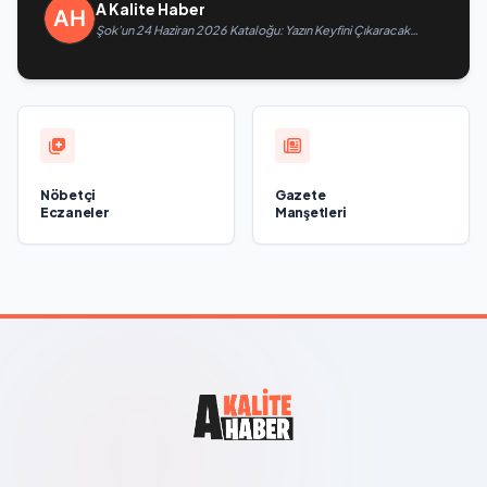
A Kalite Haber
Şok’un 24 Haziran 2026 Kataloğu: Yazın Keyfini Çıkaracak
İnanılmaz İndirimler Burada!
Nöbetçi
Gazete
Eczaneler
Manşetleri