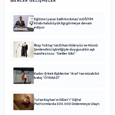
BENZER GELIŞMELER
Eğitimci yazar Salih Korkmaz’ın EĞİTİM
kitabı hala büyük ilgi görmeye devam
ediyor
İlkay Toktaş’tan Erhan Güleryüz ve Hüsnü
Şenlendirici işbirliğiyle duygusal bir aşk
manifestosu: “Deliler Gibi”
Kadın-Erkek ilişkilerine “Araf’tan mizahi bir
bakış “ÖTANAZİ”
Tufan Kayhan’ın Silüet’i” Dijital
Platformlarda 300.000 Dinlenmeye Ulaştı