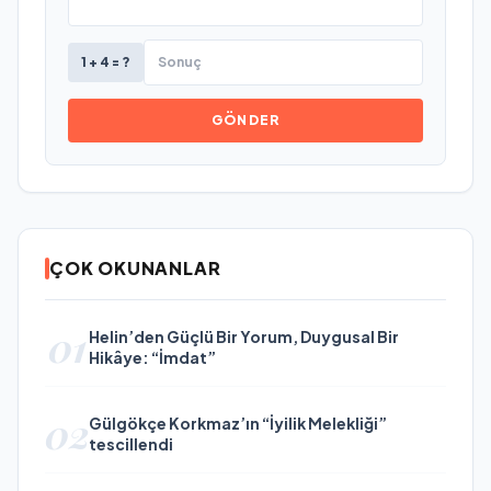
1 + 4 = ?
GÖNDER
ÇOK OKUNANLAR
01
Helin’den Güçlü Bir Yorum, Duygusal Bir
Hikâye: “İmdat”
02
Gülgökçe Korkmaz’ın “İyilik Melekliği”
tescillendi