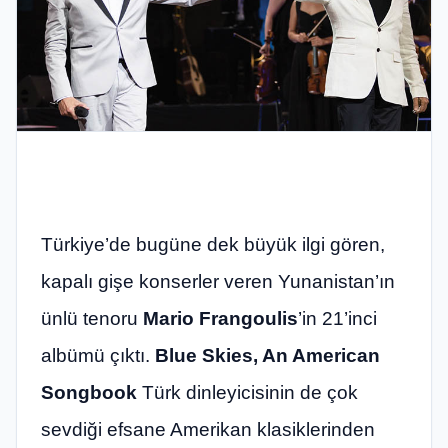
Türkiye
’
de bugüne dek büyük ilgi g
ö
ren,
kapalı gişe konserler veren Yunanistan’ın
ünlü tenoru
Mario Frangoulis
’
in 21
’
inci
albümü çıktı.
Blue Skies, An American
Songbook
Türk dinleyicisinin de çok
sevdiği efsane Amerikan klasiklerinden