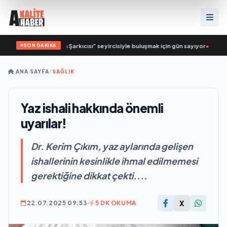
SON DAKİKA
i: “Vişne”
•
“Düğün Şarkıcısı” seyircisiyle buluşmak için gün sayıyor
•
Açıkgöz
ANA SAYFA
/
SAĞLIK
Yaz ishali hakkında önemli
uyarılar!
Dr. Kerim Çıkım, yaz aylarında gelişen
ishallerinin kesinlikle ihmal edilmemesi
gerektiğine dikkat çekti....
X
22.07.2025 09:53
5 DK OKUMA