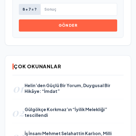
8 + 7 = ?
GÖNDER
ÇOK OKUNANLAR
01
Helin’den Güçlü Bir Yorum, Duygusal Bir
Hikâye: “İmdat”
02
Gülgökçe Korkmaz’ın “İyilik Melekliği”
tescillendi
İş İnsanı Mehmet Selahattin Karlıon, Milli