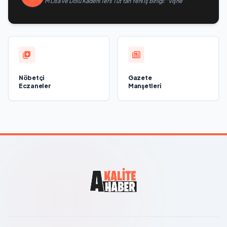
M Lisa ve Dolu Kadehi Ters Tut’tan Yeni İş Birliği: “Vişne”
Nöbetçi
Gazete
Eczaneler
Manşetleri