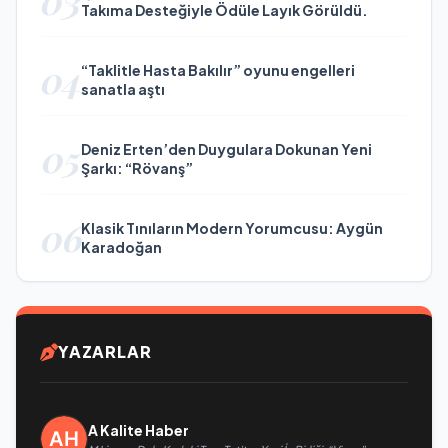
03
Takıma Desteğiyle Ödüle Layık Görüldü.
04
“Taklitle Hasta Bakılır” oyunu engelleri
sanatla aştı
05
Deniz Erten’den Duygulara Dokunan Yeni
Şarkı: “Rövanş”
06
Klasik Tınıların Modern Yorumcusu: Aygün
Karadoğan
YAZARLAR
A Kalite Haber