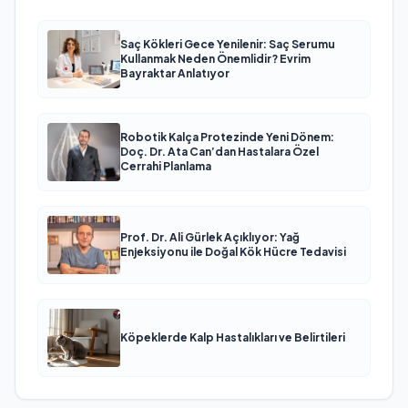
Saç Kökleri Gece Yenilenir: Saç Serumu
Kullanmak Neden Önemlidir? Evrim
Bayraktar Anlatıyor
Robotik Kalça Protezinde Yeni Dönem:
Doç. Dr. Ata Can’dan Hastalara Özel
Cerrahi Planlama
Prof. Dr. Ali Gürlek Açıklıyor: Yağ
Enjeksiyonu ile Doğal Kök Hücre Tedavisi
Köpeklerde Kalp Hastalıkları ve Belirtileri