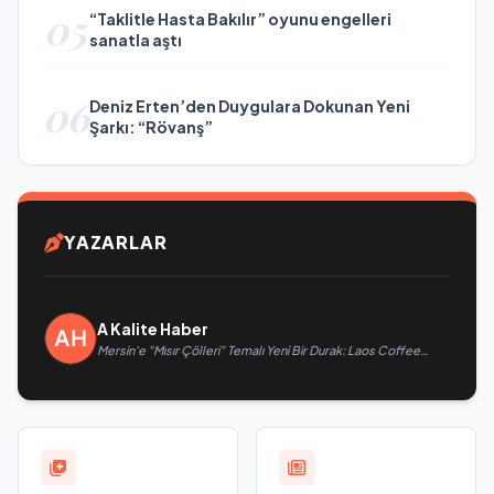
05
“Taklitle Hasta Bakılır” oyunu engelleri
sanatla aştı
06
Deniz Erten’den Duygulara Dokunan Yeni
Şarkı: “Rövanş”
YAZARLAR
A Kalite Haber
Mersin'e "Mısır Çölleri" Temalı Yeni Bir Durak: Laos Coffee
Yenişehir Kapılarını Açtı