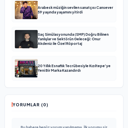
Arabesk müziğin sevilen sanatçısı Cansever
59 yaşında yaşamını yitirdi
Saç Simülasyonunda (SMP) Doğru Bilinen
Yanlışlar ve Sektörün Geleceği: Onur
Akdeniz ile Özel Röportaj
20 Yıllık Esnaflık Tecrübesiyle Kızıltepe'ye
Yeni Bir Marka Kazandırdı
YORUMLAR (0)
Bu habere henüz yorum yapılmamış. İlk yorumu siz