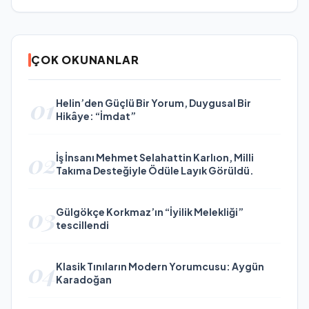
ÇOK OKUNANLAR
01
Helin’den Güçlü Bir Yorum, Duygusal Bir
Hikâye: “İmdat”
02
İş İnsanı Mehmet Selahattin Karlıon, Milli
Takıma Desteğiyle Ödüle Layık Görüldü.
03
Gülgökçe Korkmaz’ın “İyilik Melekliği”
tescillendi
04
Klasik Tınıların Modern Yorumcusu: Aygün
Karadoğan