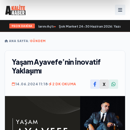
SON DAKİKA
offee Yenişehir Kapılarını Açtı
•
Şok Market 24-30 Haziran 2026: Yazın Favori İn
ANA SAYFA
/
GÜNDEM
Yaşam Ayavefe’nin İnovatif
Yaklaşımı
X
14.06.2024 11:18
2 DK OKUMA