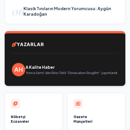
06
Klasik Tınıların Modern Yorumcusu: Aygün
Karadoğan
YAZARLAR
A Kalite Haber
Yonca Samlı ‘dan İkinci Tekli “Donacaksın Sevgilim “ yayımlandı
Nöbetçi
Gazete
Eczaneler
Manşetleri