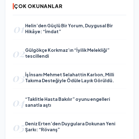
ÇOK OKUNANLAR
01
Helin’den Güçlü Bir Yorum, Duygusal Bir
Hikâye: “İmdat”
02
Gülgökçe Korkmaz’ın “İyilik Melekliği”
tescillendi
03
İş İnsanı Mehmet Selahattin Karlıon, Milli
Takıma Desteğiyle Ödüle Layık Görüldü.
04
“Taklitle Hasta Bakılır” oyunu engelleri
sanatla aştı
05
Deniz Erten’den Duygulara Dokunan Yeni
Şarkı: “Rövanş”