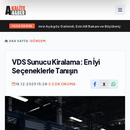
SON DAKİKA
 “ yayımlandı
•
Ali Emre Açıkgöz Galimidi, Eski AB Bakanı ve Büyükelçi Egemen 
ANA SAYFA
/
GÜNDEM
VDS Sunucu Kiralama: En İyi
Seçeneklerle Tanışın
X
18.12.2025 15:28
2 DK OKUMA