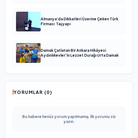
Almanya’da Dikkatleri Üzerine Çeken Türk
Firması: Taşyapı
Damak Çatlatan Bir Ankara Hikâyesi
Aydınlıkevler’in Lezzet Durağı Urfa Damak
YORUMLAR (0)
Bu habere henüz yorum yapılmamış. İlk yorumu siz
yazın.