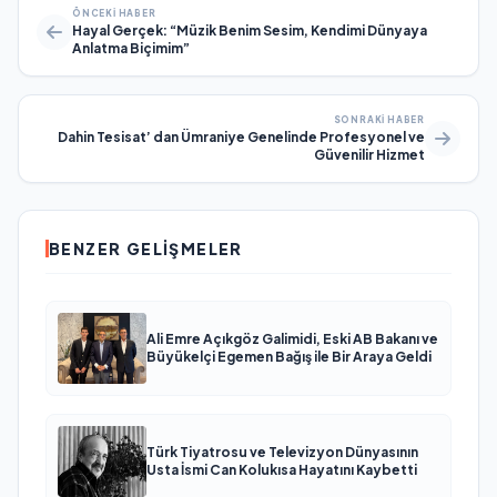
ÖNCEKI HABER
Hayal Gerçek: “Müzik Benim Sesim, Kendimi Dünyaya
Anlatma Biçimim”
SONRAKI HABER
Dahin Tesisat’ dan Ümraniye Genelinde Profesyonel ve
Güvenilir Hizmet
BENZER GELIŞMELER
Ali Emre Açıkgöz Galimidi, Eski AB Bakanı ve
Büyükelçi Egemen Bağış ile Bir Araya Geldi
Türk Tiyatrosu ve Televizyon Dünyasının
Usta İsmi Can Kolukısa Hayatını Kaybetti