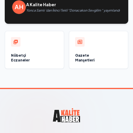
A Kalite Haber
Yonca Samlı ‘dan İkinci Tekli “Donacaksın Sevgilim “ yayımlandı
Nöbetçi
Gazete
Eczaneler
Manşetleri