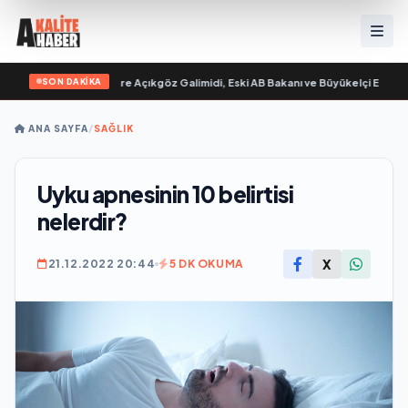
SON DAKİKA
 yayımlandı
•
Ali Emre Açıkgöz Galimidi, Eski AB Bakanı ve Büyükelçi Egemen Bağ
ANA SAYFA
/
SAĞLIK
Uyku apnesinin 10 belirtisi
nelerdir?
X
21.12.2022 20:44
5 DK OKUMA