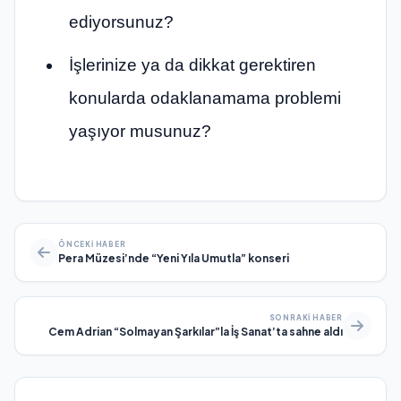
ediyorsunuz?
İşlerinize ya da dikkat gerektiren
konularda odaklanamama problemi
yaşıyor musunuz?
ÖNCEKI HABER
Pera Müzesi’nde “Yeni Yıla Umutla” konseri
SONRAKI HABER
Cem Adrian “Solmayan Şarkılar”la İş Sanat’ta sahne aldı