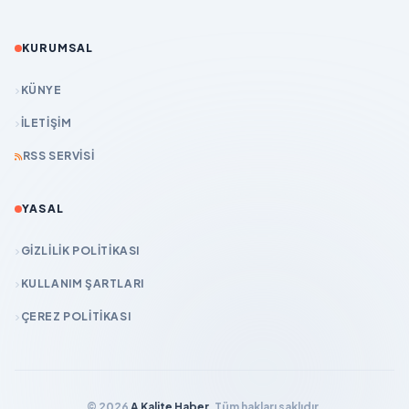
KURUMSAL
KÜNYE
İLETIŞIM
RSS SERVISI
YASAL
GIZLILIK POLITIKASI
KULLANIM ŞARTLARI
ÇEREZ POLITIKASI
© 2026
A Kalite Haber
. Tüm hakları saklıdır.