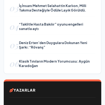
03
İş İnsanı Mehmet Selahattin Karlıon, Milli
Takıma Desteğiyle Ödüle Layık Görüldü.
04
“Taklitle Hasta Bakılır” oyunu engelleri
sanatla aştı
05
Deniz Erten’den Duygulara Dokunan Yeni
Şarkı: “Rövanş”
06
Klasik Tınıların Modern Yorumcusu: Aygün
Karadoğan
YAZARLAR