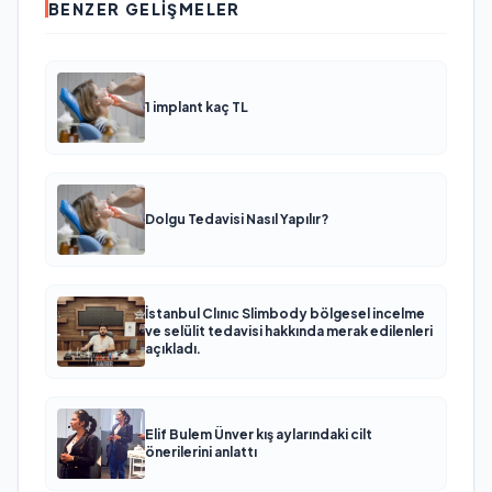
BENZER GELIŞMELER
1 implant kaç TL
Dolgu Tedavisi Nasıl Yapılır?
İstanbul Clınıc Slimbody bölgesel incelme
ve selülit tedavisi hakkında merak edilenleri
açıkladı.
Elif Bulem Ünver kış aylarındaki cilt
önerilerini anlattı