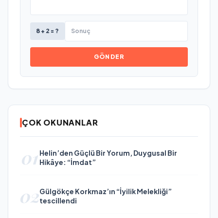
8 + 2 = ?
GÖNDER
ÇOK OKUNANLAR
01
Helin’den Güçlü Bir Yorum, Duygusal Bir
Hikâye: “İmdat”
02
Gülgökçe Korkmaz’ın “İyilik Melekliği”
tescillendi