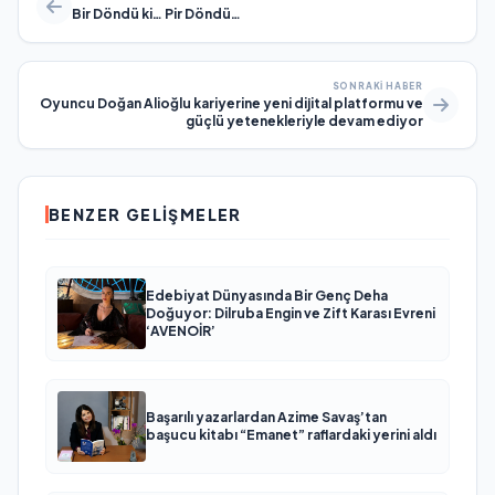
Bir Döndü ki… Pir Döndü…
SONRAKI HABER
Oyuncu Doğan Alioğlu kariyerine yeni dijital platformu ve
güçlü yetenekleriyle devam ediyor
BENZER GELIŞMELER
Edebiyat Dünyasında Bir Genç Deha
Doğuyor: Dilruba Engin ve Zift Karası Evreni
‘AVENOİR’
Başarılı yazarlardan Azime Savaş’tan
başucu kitabı “Emanet” raflardaki yerini aldı