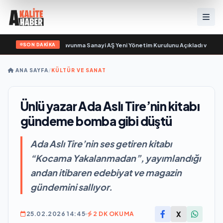
SON DAKİKA
ayıyor
•
Açıkgöz Savunma Sanayi AŞ Yeni Yönetim Kurulunu Açıkladı ve Savun
ANA SAYFA
/
KÜLTÜR VE SANAT
Ünlü yazar Ada Aslı Tire’nin kitabı
gündeme bomba gibi düştü
Ada Aslı Tire’nin ses getiren kitabı
“Kocama Yakalanmadan”, yayımlandığı
andan itibaren edebiyat ve magazin
gündemini sallıyor.
X
25.02.2026 14:45
2 DK OKUMA