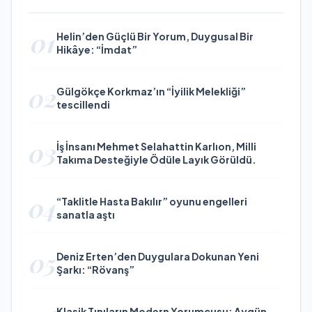
01
Helin’den Güçlü Bir Yorum, Duygusal Bir
Hikâye: “İmdat”
02
Gülgökçe Korkmaz’ın “İyilik Melekliği”
tescillendi
03
İş İnsanı Mehmet Selahattin Karlıon, Milli
Takıma Desteğiyle Ödüle Layık Görüldü.
04
“Taklitle Hasta Bakılır” oyunu engelleri
sanatla aştı
05
Deniz Erten’den Duygulara Dokunan Yeni
Şarkı: “Rövanş”
Klasik Tınıların Modern Yorumcusu: Aygün