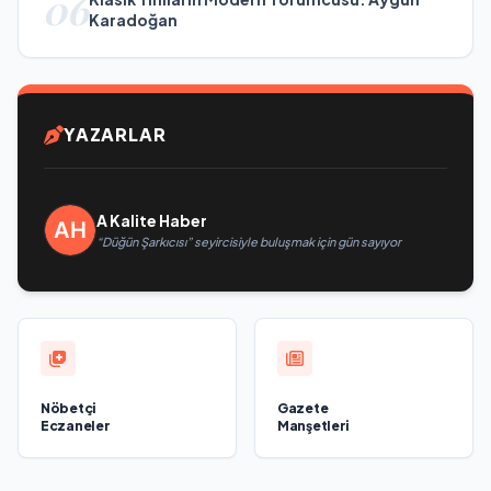
06
Karadoğan
YAZARLAR
A Kalite Haber
“Düğün Şarkıcısı” seyircisiyle buluşmak için gün sayıyor
Nöbetçi
Gazete
Eczaneler
Manşetleri