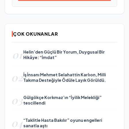
ÇOK OKUNANLAR
01
Helin’den Güçlü Bir Yorum, Duygusal Bir
Hikâye: “İmdat”
02
İş İnsanı Mehmet Selahattin Karlıon, Milli
Takıma Desteğiyle Ödüle Layık Görüldü.
03
Gülgökçe Korkmaz’ın “İyilik Melekliği”
tescillendi
04
“Taklitle Hasta Bakılır” oyunu engelleri
sanatla aştı