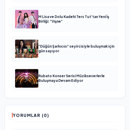
M Lisa ve Dolu Kadehi Ters Tut’tan Yeni İş
Birliği: “Vişne”
“Düğün Şarkıcısı” seyircisiyle buluşmak için
gün sayıyor
Rubato Konser Serisi Müzikseverlerle
Buluşmaya Devam Ediyor
YORUMLAR (0)