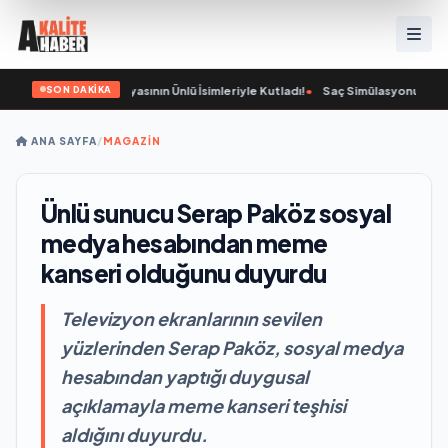
SON DAKİKA
at ve Cemiyet Dünyasının Ünlü İsimleriyle Kutladı!
•
Saç Simülasyonunda (SMP)
ANA SAYFA
/
MAGAZİN
Ünlü sunucu Serap Paköz sosyal
medya hesabından meme
kanseri olduğunu duyurdu
Televizyon ekranlarının sevilen
yüzlerinden Serap Paköz, sosyal medya
hesabından yaptığı duygusal
açıklamayla meme kanseri teşhisi
aldığını duyurdu.