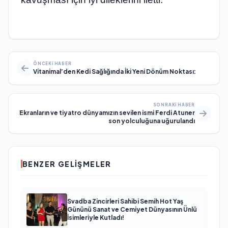
ÖNCEKI HABER
Vitanimal’den Kedi Sağlığında İki Yeni Dönüm Noktası:
SONRAKI HABER
Ekranların ve tiyatro dünyamızın sevilen ismi Ferdi Atuner
son yolculuğuna uğurulandı
BENZER GELIŞMELER
Svadba Zincirleri Sahibi Semih Hot Yaş
Gününü Sanat ve Cemiyet Dünyasının Ünlü
İsimleriyle Kutladı!