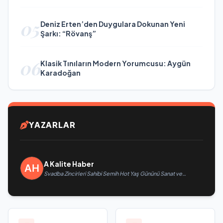
05
Deniz Erten’den Duygulara Dokunan Yeni
Şarkı: “Rövanş”
06
Klasik Tınıların Modern Yorumcusu: Aygün
Karadoğan
YAZARLAR
A Kalite Haber
Svadba Zincirleri Sahibi Semih Hot Yaş Gününü Sanat ve
Cemiyet Dünyasının Ünlü İsimleriyle Kutladı!