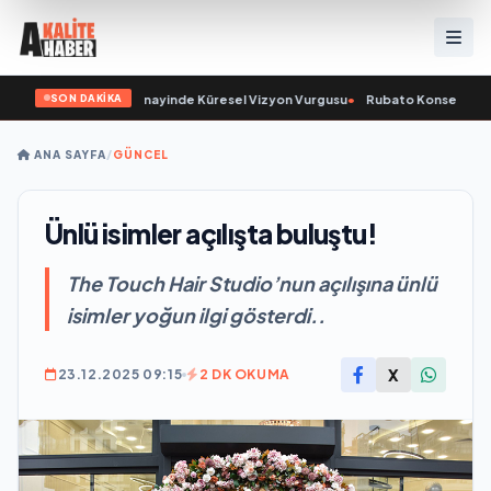
SON DAKİKA
adı ve Savunma Sanayinde Küresel Vizyon Vurgusu
•
Rubato Konser Serisi Mü
ANA SAYFA
/
GÜNCEL
Ünlü isimler açılışta buluştu!
The Touch Hair Studio’nun açılışına ünlü
isimler yoğun ilgi gösterdi..
X
23.12.2025 09:15
2 DK OKUMA