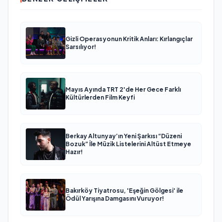
Gizli Operasyonun Kritik Anları: Kırlangıçlar
Sarsılıyor!
Mayıs Ayında TRT 2'de Her Gece Farklı
Kültürlerden Film Keyfi
Berkay Altunyay’ın Yeni Şarkısı “Düzeni
Bozuk” İle Müzik Listelerini Altüst Etmeye
Hazır!
Bakırköy Tiyatrosu, 'Eşeğin Gölgesi' ile
Ödül Yarışına Damgasını Vuruyor!