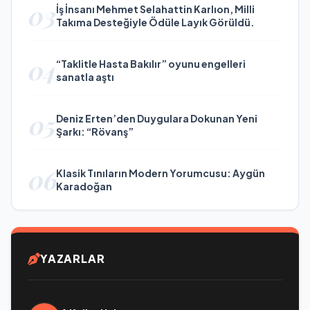
03
İş İnsanı Mehmet Selahattin Karlıon, Milli
Takıma Desteğiyle Ödüle Layık Görüldü.
04
“Taklitle Hasta Bakılır” oyunu engelleri
sanatla aştı
05
Deniz Erten’den Duygulara Dokunan Yeni
Şarkı: “Rövanş”
06
Klasik Tınıların Modern Yorumcusu: Aygün
Karadoğan
YAZARLAR