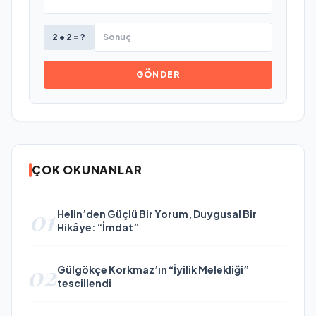
2 + 2 = ?
GÖNDER
ÇOK OKUNANLAR
01
Helin’den Güçlü Bir Yorum, Duygusal Bir
Hikâye: “İmdat”
02
Gülgökçe Korkmaz’ın “İyilik Melekliği”
tescillendi