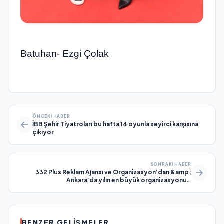
Batuhan- Ezgi Çolak
ÖNCEKI HABER
İBB Şehir Tiyatroları bu hafta 14 oyunla seyirci karşısına
çıkıyor
SONRAKI HABER
332 Plus Reklam Ajansı ve Organizasyon’dan &amp;
Ankara’da yılın en büyük organizasyonu…
BENZER GELIŞMELER