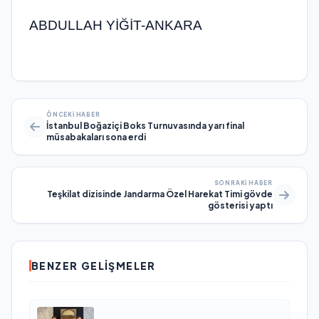
ABDULLAH YİĞİT-ANKARA
ÖNCEKI HABER
İstanbul Boğaziçi Boks Turnuvasında yarı final
müsabakaları sona erdi
SONRAKI HABER
Teşkilat dizisinde Jandarma Özel Harekat Timi gövde
gösterisi yaptı
BENZER GELIŞMELER