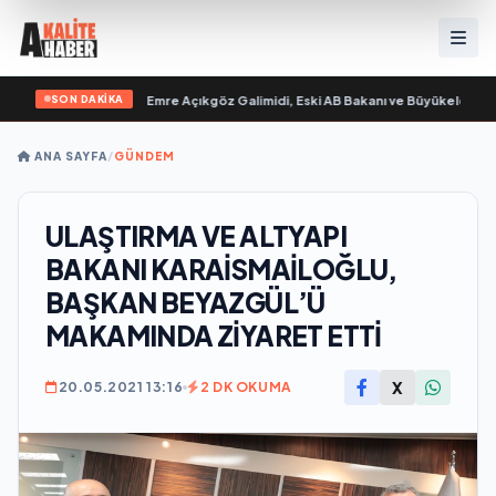
SON DAKİKA
im “ yayımlandı
•
Ali Emre Açıkgöz Galimidi, Eski AB Bakanı ve Büyükelçi Egeme
ANA SAYFA
/
GÜNDEM
ULAŞTIRMA VE ALTYAPI
BAKANI KARAİSMAİLOĞLU,
BAŞKAN BEYAZGÜL’Ü
MAKAMINDA ZİYARET ETTİ
X
20.05.2021 13:16
2 DK OKUMA