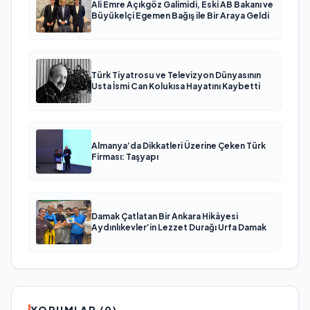
Ali Emre Açıkgöz Galimidi, Eski AB Bakanı ve
Büyükelçi Egemen Bağış ile Bir Araya Geldi
Türk Tiyatrosu ve Televizyon Dünyasının
Usta İsmi Can Kolukısa Hayatını Kaybetti
Almanya’da Dikkatleri Üzerine Çeken Türk
Firması: Taşyapı
Damak Çatlatan Bir Ankara Hikâyesi
Aydınlıkevler’in Lezzet Durağı Urfa Damak
YORUMLAR (0)