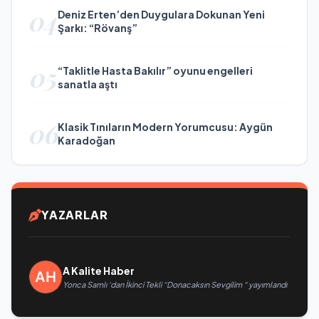
04
Deniz Erten’den Duygulara Dokunan Yeni
Şarkı: “Rövanş”
05
“Taklitle Hasta Bakılır” oyunu engelleri
sanatla aştı
06
Klasik Tınıların Modern Yorumcusu: Aygün
Karadoğan
YAZARLAR
A Kalite Haber
Yonca Samlı ‘dan İkinci Tekli “Donacaksın Sevgilim “ yayımlandı