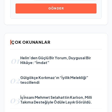
GÖNDER
ÇOK OKUNANLAR
01
Helin’den Güçlü Bir Yorum, Duygusal Bir
Hikâye: “İmdat”
02
Gülgökçe Korkmaz’ın “İyilik Melekliği”
tescillendi
03
İş İnsanı Mehmet Selahattin Karlıon, Milli
Takıma Desteğiyle Ödüle Layık Görüldü.