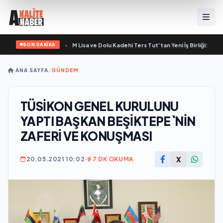
SON DAKİKA
ir Marka Kazandırdı
•
M Lisa ve Dolu Kadehi Ters Tut’tan Yeni İş Birliği: “Vişne”
•
ANA SAYFA
/
GÜNDEM
TÜSİKON GENEL KURULUNU
YAPTI BAŞKAN BEŞİKTEPE`NİN
ZAFERİ VE KONUŞMASI
X
20.05.2021 10:02
7 DK OKUMA