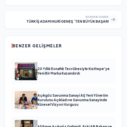
SONRAKI HABER
TÜRK İŞ ADAMI NURİ GENEŞ `TEN BÜYÜK BAŞARI
BENZER GELIŞMELER
20 Yıllık Esnaflık Tecrübesiyle Kızıltepe'ye
Yeni Bir Marka Kazandırdı
Açıkgöz Savunma Sanayi AŞ Yeni Yönetim
Kurulunu Açıkladı ve Savunma Sanayinde
Küresel Vizyon Vurgusu
Ali Emre Açıkgöz Galimidi, Eski AB Bakanı ve