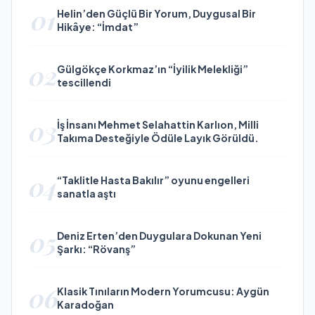
01
Helin’den Güçlü Bir Yorum, Duygusal Bir
Hikâye: “İmdat”
02
Gülgökçe Korkmaz’ın “İyilik Melekliği”
tescillendi
03
İş İnsanı Mehmet Selahattin Karlıon, Milli
Takıma Desteğiyle Ödüle Layık Görüldü.
04
“Taklitle Hasta Bakılır” oyunu engelleri
sanatla aştı
05
Deniz Erten’den Duygulara Dokunan Yeni
Şarkı: “Rövanş”
06
Klasik Tınıların Modern Yorumcusu: Aygün
Karadoğan