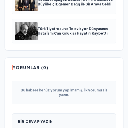
Büyükelçi Egemen Bağış ile Bir Araya Geldi
Türk Tiyatrosu ve Televizyon Dünyasının
Usta İsmi Can Kolukısa Hayatını Kaybetti
YORUMLAR (0)
Bu habere henüz yorum yapılmamış. İlk yorumu siz
yazın.
BIR CEVAP YAZIN