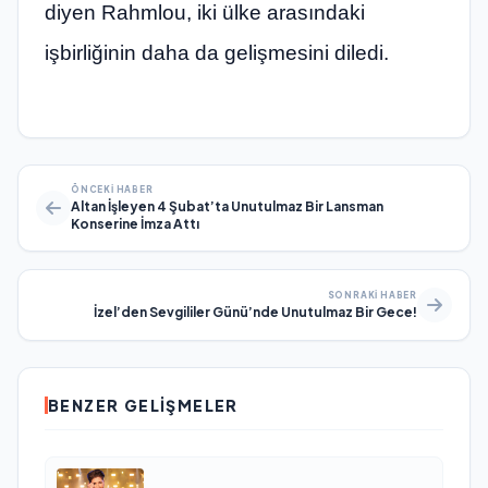
diyen Rahmlou, iki ülke arasındaki
işbirliğinin daha da gelişmesini diledi.
ÖNCEKI HABER
Altan İşleyen 4 Şubat’ta Unutulmaz Bir Lansman
Konserine İmza Attı
SONRAKI HABER
İzel’den Sevgililer Günü’nde Unutulmaz Bir Gece!
BENZER GELIŞMELER