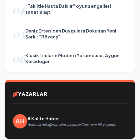
04
“Taklitle Hasta Bakılır” oyunu engelleri
sanatla aştı
05
Deniz Erten’den Duygulara Dokunan Yeni
Şarkı: “Rövanş”
06
Klasik Tınıların Modern Yorumcusu: Aygün
Karadoğan
YAZARLAR
A Kalite Haber
Arabesk müziğin sevilen sanatçısı Cansever 59 yaşında
yaşamını yitirdi