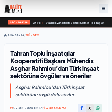
SON DAKİKA
9 yaşında yaşamını yitirdi
•
Svadba Zincirleri Sahibi Semih Hot Yaş Gününü San
ANA SAYFA
/
GÜNDEM
Tahran Toplu İnşaatçılar
Kooperatifi Başkanı Mühendis
Asghar Rahmlou’dan Türk inşaat
sektörüne övgüler ve öneriler
Asghar Rahmlou'dan Türk inşaat
sektörüne övgü dolu sözler.
X
09.02.2025 12:17
3 DK OKUMA