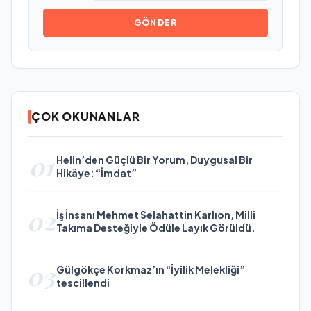
GÖNDER
ÇOK OKUNANLAR
01
Helin’den Güçlü Bir Yorum, Duygusal Bir
Hikâye: “İmdat”
02
İş İnsanı Mehmet Selahattin Karlıon, Milli
Takıma Desteğiyle Ödüle Layık Görüldü.
03
Gülgökçe Korkmaz’ın “İyilik Melekliği”
tescillendi