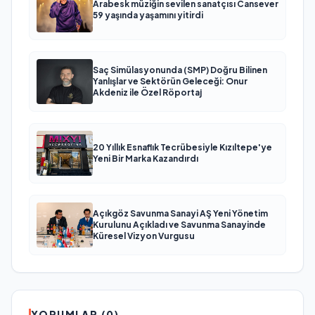
Arabesk müziğin sevilen sanatçısı Cansever
59 yaşında yaşamını yitirdi
Saç Simülasyonunda (SMP) Doğru Bilinen
Yanlışlar ve Sektörün Geleceği: Onur
Akdeniz ile Özel Röportaj
20 Yıllık Esnaflık Tecrübesiyle Kızıltepe'ye
Yeni Bir Marka Kazandırdı
Açıkgöz Savunma Sanayi AŞ Yeni Yönetim
Kurulunu Açıkladı ve Savunma Sanayinde
Küresel Vizyon Vurgusu
YORUMLAR (0)