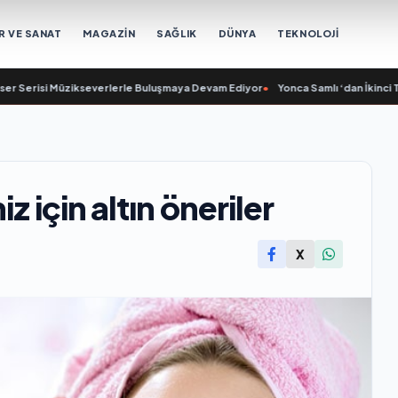
R VE SANAT
MAGAZİN
SAĞLIK
DÜNYA
TEKNOLOJİ
risi Müzikseverlerle Buluşmaya Devam Ediyor
•
Yonca Samlı ‘dan İkinci Tekli
z için altın öneriler
X