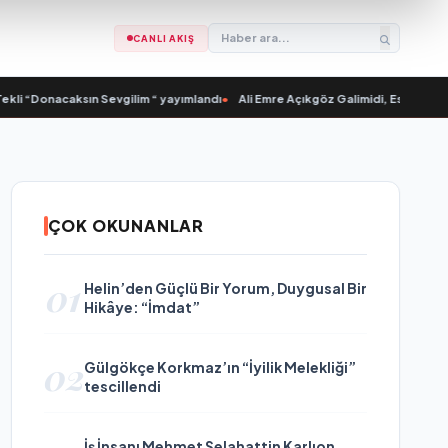
CANLI AKIŞ
 “Donacaksın Sevgilim “ yayımlandı
•
Ali Emre Açıkgöz Galimidi, Eski AB Bakanı 
ÇOK OKUNANLAR
01
Helin’den Güçlü Bir Yorum, Duygusal Bir
Hikâye: “İmdat”
02
Gülgökçe Korkmaz’ın “İyilik Melekliği”
tescillendi
İş İnsanı Mehmet Selahattin Karlıon,