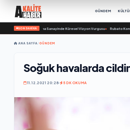
GÜNDEM
KÜLTÜ
SON DAKİKA
nu Açıkladı ve Savunma Sanayinde Küresel Vizyon Vurgusu
•
Rubato Konser Se
ANA SAYFA
/
GÜNDEM
Soğuk havalarda cildini
11.12.2021 20:28
5 DK OKUMA