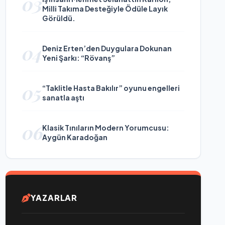
03
Milli Takıma Desteğiyle Ödüle Layık
Görüldü.
04
Deniz Erten’den Duygulara Dokunan
Yeni Şarkı: “Rövanş”
05
“Taklitle Hasta Bakılır” oyunu engelleri
sanatla aştı
06
Klasik Tınıların Modern Yorumcusu:
Aygün Karadoğan
YAZARLAR