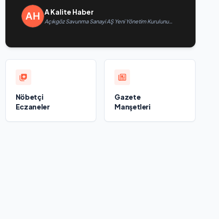
A Kalite Haber
Açıkgöz Savunma Sanayi AŞ Yeni Yönetim Kurulunu
Açıkladı ve Savunma Sanayinde Küresel Vizyon
Vurgusu
Nöbetçi
Gazete
Eczaneler
Manşetleri