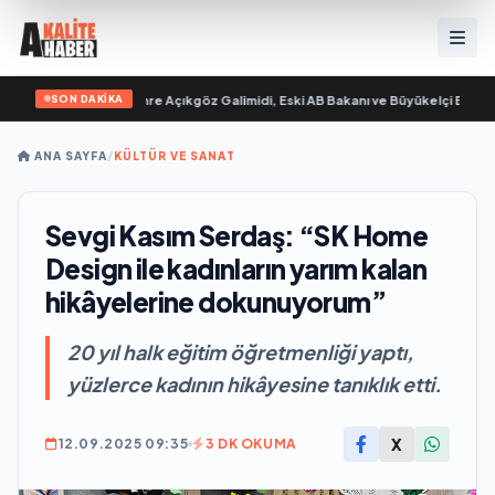
SON DAKİKA
 yayımlandı
•
Ali Emre Açıkgöz Galimidi, Eski AB Bakanı ve Büyükelçi Egemen Bağ
ANA SAYFA
/
KÜLTÜR VE SANAT
Sevgi Kasım Serdaş: “SK Home
Design ile kadınların yarım kalan
hikâyelerine dokunuyorum”
20 yıl halk eğitim öğretmenliği yaptı,
yüzlerce kadının hikâyesine tanıklık etti.
X
12.09.2025 09:35
3 DK OKUMA