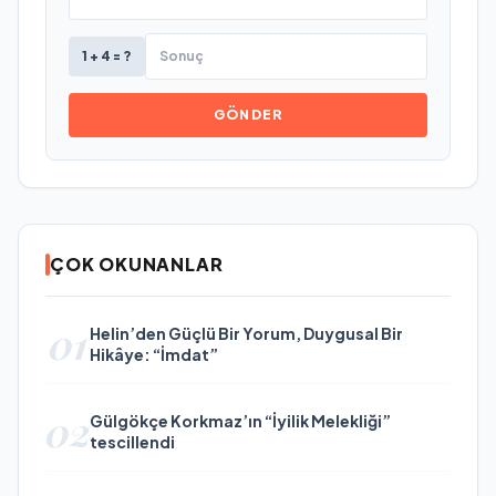
1 + 4 = ?
GÖNDER
ÇOK OKUNANLAR
01
Helin’den Güçlü Bir Yorum, Duygusal Bir
Hikâye: “İmdat”
02
Gülgökçe Korkmaz’ın “İyilik Melekliği”
tescillendi