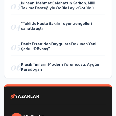
03
İş İnsanı Mehmet Selahattin Karlıon, Milli
Takıma Desteğiyle Ödüle Layık Görüldü.
04
“Taklitle Hasta Bakılır” oyunu engelleri
sanatla aştı
05
Deniz Erten’den Duygulara Dokunan Yeni
Şarkı: “Rövanş”
06
Klasik Tınıların Modern Yorumcusu: Aygün
Karadoğan
YAZARLAR