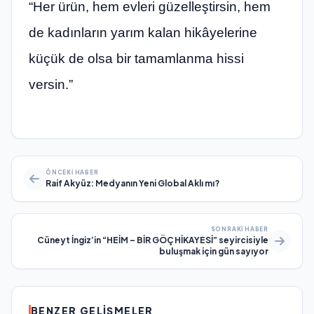
“Her ürün, hem evleri güzelleştirsin, hem
de kadınların yarım kalan hikâyelerine
küçük de olsa bir tamamlanma hissi
versin.”
ÖNCEKI HABER
Raif Akyüz: Medyanın Yeni Global Aklı mı?
SONRAKI HABER
Cüneyt İngiz’in “HEİM – BİR GÖÇ HİKAYESİ” seyircisiyle
buluşmak için gün sayıyor
BENZER GELIŞMELER