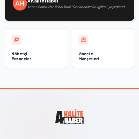
A Kalite Haber
Yonca Samlı ‘dan İkinci Tekli “Donacaksın Sevgilim “ yayımlandı
Nöbetçi
Gazete
Eczaneler
Manşetleri