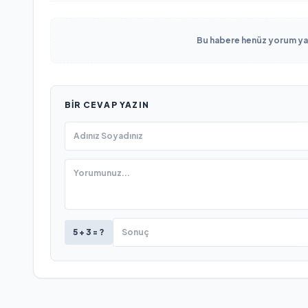
Bu habere henüz yorum yapı
BIR CEVAP YAZIN
5 + 3 = ?