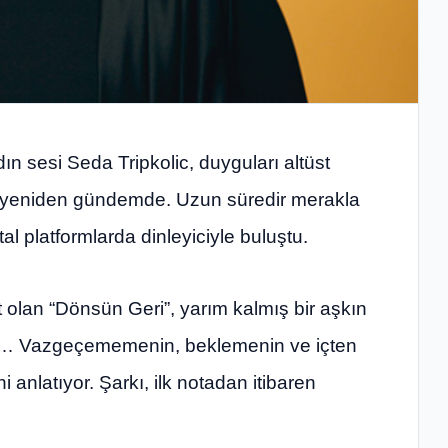
n sesi Seda Tripkolic, duyguları altüst
le yeniden gündemde. Uzun süredir merakla
al platformlarda dinleyiciyle buluştu.
t olan “Dönsün Geri”, yarım kalmış bir aşkın
bi… Vazgeçememenin, beklemenin ve içten
ni anlatıyor. Şarkı, ilk notadan itibaren