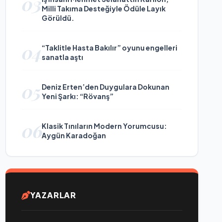
03
Milli Takıma Desteğiyle Ödüle Layık
Görüldü.
04
“Taklitle Hasta Bakılır” oyunu engelleri
sanatla aştı
05
Deniz Erten’den Duygulara Dokunan
Yeni Şarkı: “Rövanş”
06
Klasik Tınıların Modern Yorumcusu:
Aygün Karadoğan
YAZARLAR