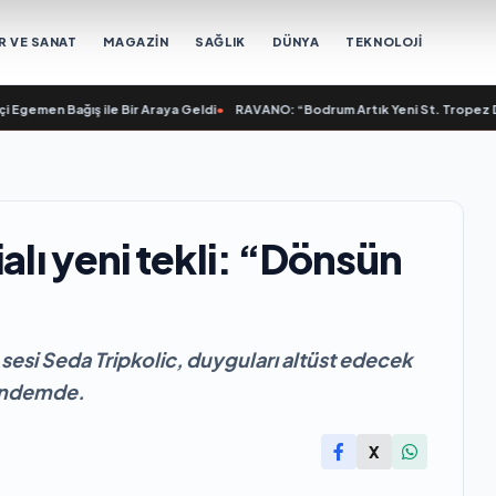
R VE SANAT
MAGAZİN
SAĞLIK
DÜNYA
TEKNOLOJİ
gemen Bağış ile Bir Araya Geldi
•
RAVANO: “Bodrum Artık Yeni St. Tropez Değil
alı yeni tekli: “Dönsün
esi Seda Tripkolic, duyguları altüst edecek
gündemde.
X