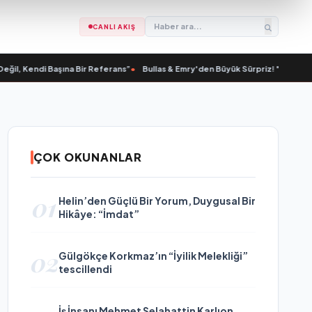
CANLI AKIŞ
, Kendi Başına Bir Referans”
•
Bullas & Emry'den Büyük Sürpriz! "Kaç Kurtul" i
ÇOK OKUNANLAR
01
Helin’den Güçlü Bir Yorum, Duygusal Bir
Hikâye: “İmdat”
02
Gülgökçe Korkmaz’ın “İyilik Melekliği”
tescillendi
İş İnsanı Mehmet Selahattin Karlıon,