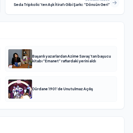
SONRAKI HABER
Seda Tripkolic’ten Aşk İtirafı Gibi Şarkı: “Dönsün Geri”
Başarılı yazarlardan Azime Savaş’tan başucu
kitabı “Emanet” raflardaki yerini aldı
Dürdane 1901’de Unutulmaz Açılış