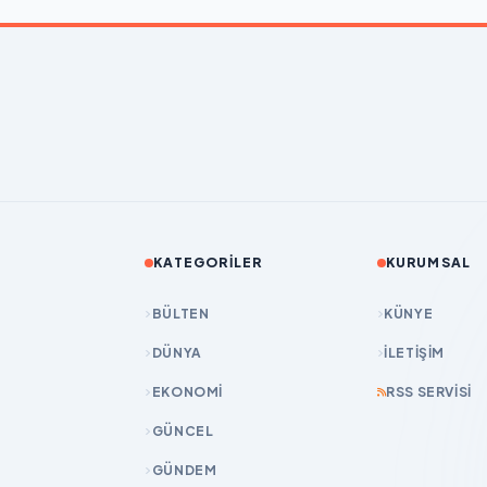
KATEGORILER
KURUMSAL
BÜLTEN
KÜNYE
DÜNYA
İLETIŞIM
EKONOMİ
RSS SERVISI
GÜNCEL
GÜNDEM