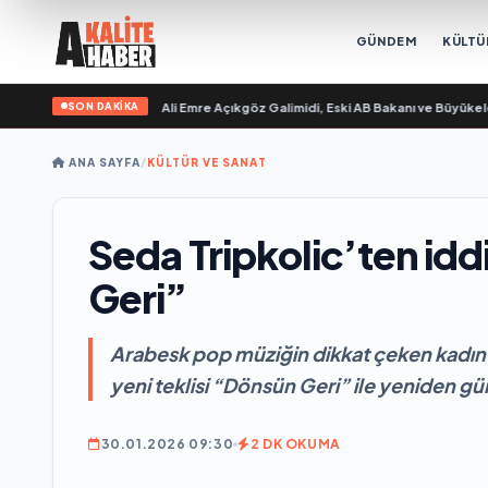
GÜNDEM
KÜLTÜ
SON DAKİKA
evgilim “ yayımlandı
•
Ali Emre Açıkgöz Galimidi, Eski AB Bakanı ve Büyükelçi E
ANA SAYFA
/
KÜLTÜR VE SANAT
Seda Tripkolic’ten iddi
Geri”
Arabesk pop müziğin dikkat çeken kadın s
yeni teklisi “Dönsün Geri” ile yeniden 
30.01.2026 09:30
2 DK OKUMA