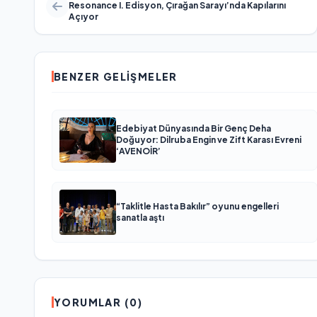
Resonance I. Edisyon, Çırağan Sarayı’nda Kapılarını
Açıyor
BENZER GELIŞMELER
Edebiyat Dünyasında Bir Genç Deha
Doğuyor: Dilruba Engin ve Zift Karası Evreni
‘AVENOİR’
“Taklitle Hasta Bakılır” oyunu engelleri
sanatla aştı
YORUMLAR (0)