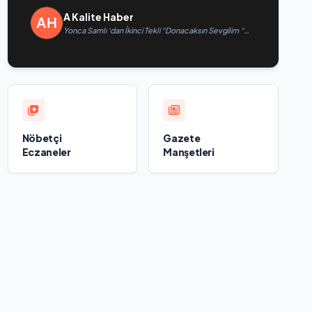
A Kalite Haber
Yonca Samlı ‘dan İkinci Tekli “Donacaksın Sevgilim “
yayımlandı
Nöbetçi
Gazete
Eczaneler
Manşetleri