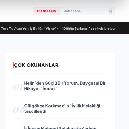
CANLI AKIŞ
’tan Yeni İş Birliği: “Vişne”
•
“Düğün Şarkıcısı” seyircisiyle buluşmak için gün 
ÇOK OKUNANLAR
01
Helin’den Güçlü Bir Yorum, Duygusal Bir
Hikâye: “İmdat”
02
Gülgökçe Korkmaz’ın “İyilik Melekliği”
tescillendi
İş İnsanı Mehmet Selahattin Karlıon,