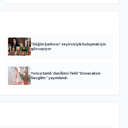
“Düğün Şarkıcısı” seyircisiyle buluşmak için
gün sayıyor
Yonca Samlı ‘dan İkinci Tekli “Donacaksın
Sevgilim “ yayımlandı