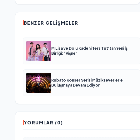
BENZER GELIŞMELER
M Lisa ve Dolu Kadehi Ters Tut’tan Yeni İş
Birliği: “Vişne”
Rubato Konser Serisi Müzikseverlerle
Buluşmaya Devam Ediyor
YORUMLAR (0)