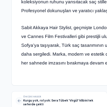
koleksiyonun ruhunu yansıtacak saç stille
Profesyonel dokunuşları ve yaratıcı yaklaşı
Sabit Akkaya Hair Stylist, geçmişte Londo
ve Cannes Film Festivalleri gibi prestijli u
Sofya’ya taşıyarak, Türk saç tasarımının u
daha sergiledi. Marka, modern ve estetik
her sahnede imzasını bırakmaya devam e
ÖNCEKI HABER
Kurgu yok, rol yok: Sera Tübek ‘Virgül’ klibini tek
seferde çekti