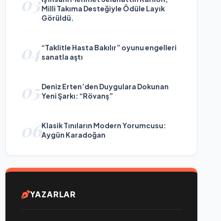
03
Milli Takıma Desteğiyle Ödüle Layık
Görüldü.
04
“Taklitle Hasta Bakılır” oyunu engelleri
sanatla aştı
05
Deniz Erten’den Duygulara Dokunan
Yeni Şarkı: “Rövanş”
06
Klasik Tınıların Modern Yorumcusu:
Aygün Karadoğan
YAZARLAR