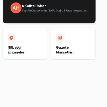
A Kalite Haber
Saç Simülasyonunda (SMP) Doğru Bilinen Yanlışlar ve
Sektörün Geleceği: Onur Akdeniz ile Özel Röportaj
Nöbetçi
Gazete
Eczaneler
Manşetleri