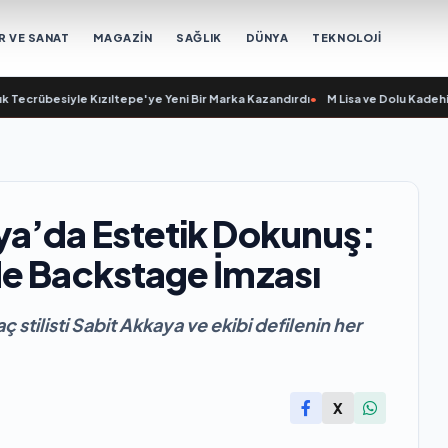
R VE SANAT
MAGAZİN
SAĞLIK
DÜNYA
TEKNOLOJİ
rübesiyle Kızıltepe'ye Yeni Bir Marka Kazandırdı
•
M Lisa ve Dolu Kadehi Ters Tut
ya’da Estetik Dokunuş:
de Backstage İmzası
stilisti Sabit Akkaya ve ekibi defilenin her
X