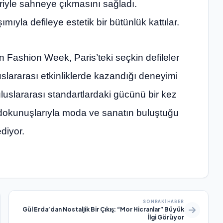
riyle sahneye çıkmasını sağladı.
mıyla defileye estetik bir bütünlük kattılar.
n Fashion Week, Paris’teki seçkin defileler
luslararası etkinliklerde kazandığı deneyimi
luslararası standartlardaki gücünü bir kez
 dokunuşlarıyla moda ve sanatın buluştuğu
diyor.
SONRAKI HABER
Gül Erda’dan Nostaljik Bir Çıkış: “Mor Hicranlar” Büyük
İlgi Görüyor