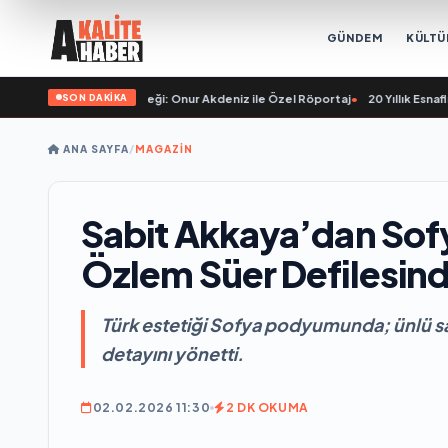
GÜNDEM
KÜLTÜ
SON DAKİKA
ve Sektörün Geleceği: Onur Akdeniz ile Özel Röportaj
•
20 Yıllık Esnaflık Tec
ANA SAYFA
/
MAGAZİN
Sabit Akkaya’dan Sof
Özlem Süer Defilesin
Türk estetiği Sofya podyumunda; ünlü saç 
detayını yönetti.
02.02.2026 11:30
2 DK OKUMA