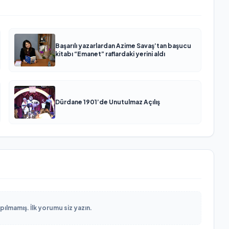
Başarılı yazarlardan Azime Savaş’tan başucu
kitabı “Emanet” raflardaki yerini aldı
Dürdane 1901’de Unutulmaz Açılış
lmamış. İlk yorumu siz yazın.