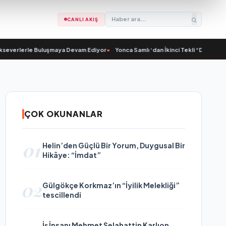
CANLI AKIŞ
verlerle Buluşmaya Devam Ediyor
•
Yonca Samlı ‘dan İkinci Tekli “Donacaksın S
ÇOK OKUNANLAR
01
Helin’den Güçlü Bir Yorum, Duygusal Bir
Hikâye: “İmdat”
02
Gülgökçe Korkmaz’ın “İyilik Melekliği”
tescillendi
İş İnsanı Mehmet Selahattin Karlıon,