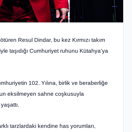
götüren Resul Dindar, bu kez Kırmızı takım
etiyle taşıdığı Cumhuriyet ruhunu Kütahya’ya
huriyetin 102. Yılına, birlik ve beraberliğe
lsun eksilmeyen sahne coşkusuyla
yaşattı.
arklı tarzlardaki kendine has yorumları,