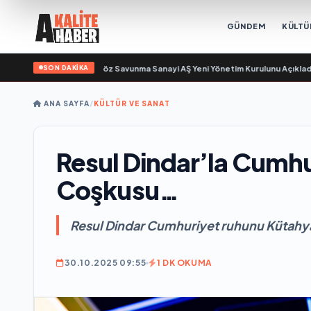
GÜNDEM
KÜLTÜ
SON DAKİKA
n gün sayıyor
•
Açıkgöz Savunma Sanayi AŞ Yeni Yönetim Kurulunu Açıkladı v
ANA SAYFA
/
KÜLTÜR VE SANAT
Resul Dindar’la Cumh
Coşkusu…
Resul Dindar Cumhuriyet ruhunu Kütahy
30.10.2025 09:55
1 DK OKUMA