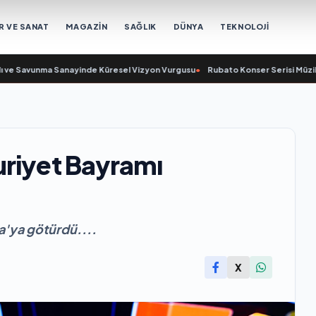
R VE SANAT
MAGAZİN
SAĞLIK
DÜNYA
TEKNOLOJİ
e Savunma Sanayinde Küresel Vizyon Vurgusu
•
Rubato Konser Serisi Müzikse
uriyet Bayramı
a'ya götürdü....
X