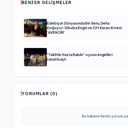
BENZER GELIŞMELER
Edebiyat Dünyasında Bir Genç Deha
Doğuyor: Dilruba Engin ve Zift Karası Evreni
‘AVENOİR’
“Taklitle Hasta Bakılır” oyunu engelleri
sanatla aştı
YORUMLAR (0)
Bu habere henüz yorum yapı