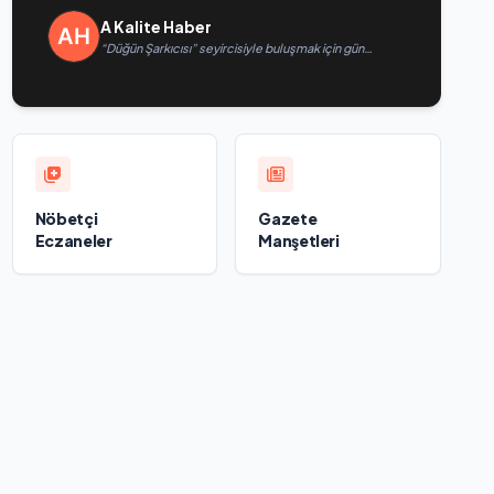
A Kalite Haber
“Düğün Şarkıcısı” seyircisiyle buluşmak için gün
sayıyor
Nöbetçi
Gazete
Eczaneler
Manşetleri