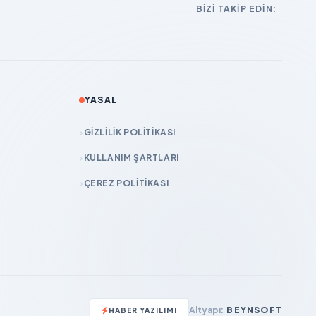
BIZI TAKIP EDIN:
YASAL
GIZLILIK POLITIKASI
KULLANIM ŞARTLARI
ÇEREZ POLITIKASI
Altyapı:
BEYNSOFT
HABER YAZILIMI