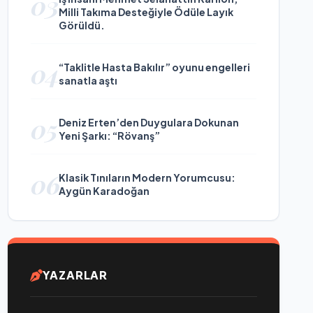
03
Milli Takıma Desteğiyle Ödüle Layık
Görüldü.
04
“Taklitle Hasta Bakılır” oyunu engelleri
sanatla aştı
05
Deniz Erten’den Duygulara Dokunan
Yeni Şarkı: “Rövanş”
06
Klasik Tınıların Modern Yorumcusu:
Aygün Karadoğan
YAZARLAR