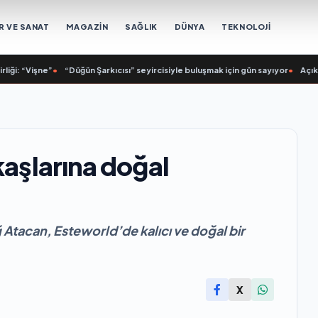
R VE SANAT
MAGAZİN
SAĞLIK
DÜNYA
TEKNOLOJİ
ği: “Vişne”
•
“Düğün Şarkıcısı” seyircisiyle buluşmak için gün sayıyor
•
Açıkgöz
kaşlarına doğal
uğ Atacan, Esteworld’de kalıcı ve doğal bir
X