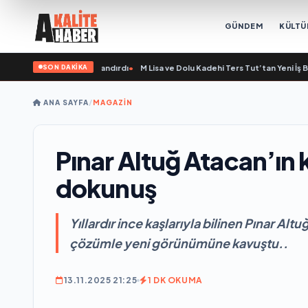
GÜNDEM
KÜLTÜ
SON DAKİKA
pe'ye Yeni Bir Marka Kazandırdı
•
M Lisa ve Dolu Kadehi Ters Tut’tan Yeni İş Birli
ANA SAYFA
/
MAGAZİN
Pınar Altuğ Atacan’ın 
dokunuş
Yıllardır ince kaşlarıyla bilinen Pınar Alt
çözümle yeni görünümüne kavuştu..
13.11.2025 21:25
1 DK OKUMA