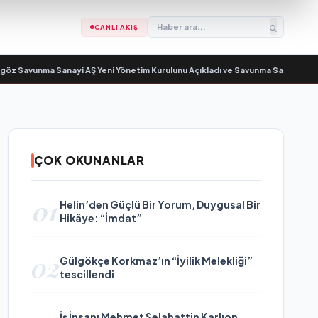
CANLI AKIŞ
 Savunma Sanayi AŞ Yeni Yönetim Kurulunu Açıkladı ve Savunma Sanayinde Kü
ÇOK OKUNANLAR
01
Helin’den Güçlü Bir Yorum, Duygusal Bir
Hikâye: “İmdat”
02
Gülgökçe Korkmaz’ın “İyilik Melekliği”
tescillendi
İş İnsanı Mehmet Selahattin Karlıon,