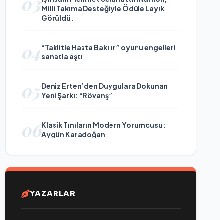
03
Milli Takıma Desteğiyle Ödüle Layık
Görüldü.
04
“Taklitle Hasta Bakılır” oyunu engelleri
sanatla aştı
05
Deniz Erten’den Duygulara Dokunan
Yeni Şarkı: “Rövanş”
06
Klasik Tınıların Modern Yorumcusu:
Aygün Karadoğan
YAZARLAR