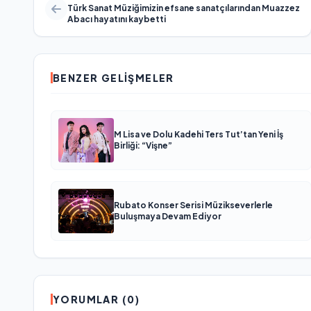
Türk Sanat Müziğimizin efsane sanatçılarından Muazzez
Abacı hayatını kaybetti
BENZER GELIŞMELER
M Lisa ve Dolu Kadehi Ters Tut’tan Yeni İş
Birliği: “Vişne”
Rubato Konser Serisi Müzikseverlerle
Buluşmaya Devam Ediyor
YORUMLAR (0)