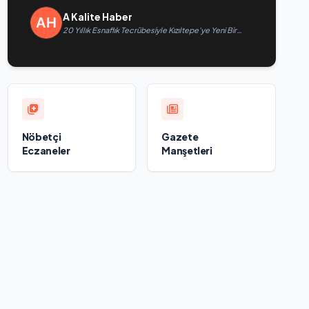
A Kalite Haber
20 Yıllık Esnaflık Tecrübesiyle Kızıltepe'ye Yeni Bir
Marka Kazandırdı
Nöbetçi
Gazete
Eczaneler
Manşetleri