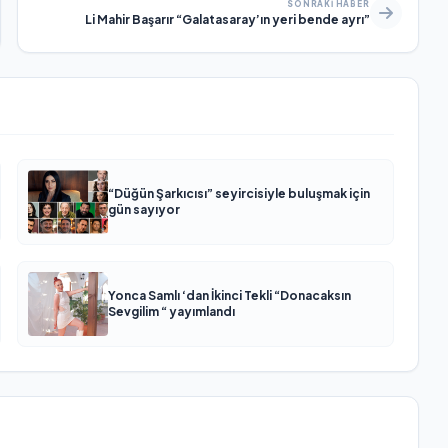
SONRAKI HABER
Li Mahir Başarır “Galatasaray’ın yeri bende ayrı”
“Düğün Şarkıcısı” seyircisiyle buluşmak için
gün sayıyor
Yonca Samlı ‘dan İkinci Tekli “Donacaksın
Sevgilim “ yayımlandı