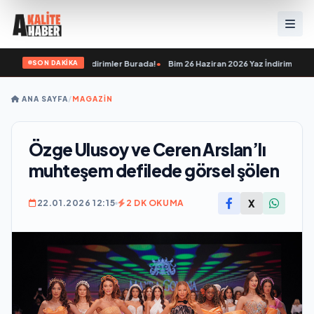
SON DAKİKA
ıkaracak İnanılmaz İndirimler Burada!
•
Bim 26 Haziran 2026 Yaz İndirimi: Kampa
ANA SAYFA
/
MAGAZİN
Özge Ulusoy ve Ceren Arslan’lı
muhteşem defilede görsel şölen
X
22.01.2026 12:15
2 DK OKUMA