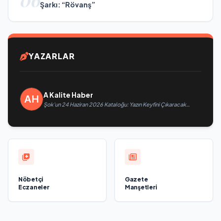
Şarkı: “Rövanş”
YAZARLAR
A Kalite Haber
Şok’un 24 Haziran 2026 Kataloğu: Yazın Keyfini Çıkaracak
İnanılmaz İndirimler Burada!
Nöbetçi
Gazete
Eczaneler
Manşetleri