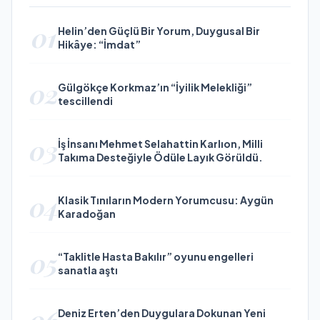
01
Helin’den Güçlü Bir Yorum, Duygusal Bir
Hikâye: “İmdat”
02
Gülgökçe Korkmaz’ın “İyilik Melekliği”
tescillendi
03
İş İnsanı Mehmet Selahattin Karlıon, Milli
Takıma Desteğiyle Ödüle Layık Görüldü.
04
Klasik Tınıların Modern Yorumcusu: Aygün
Karadoğan
05
“Taklitle Hasta Bakılır” oyunu engelleri
sanatla aştı
06
Deniz Erten’den Duygulara Dokunan Yeni