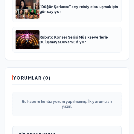
“Düğün Şarkıcısı” seyircisiyle buluşmak için
gün sayıyor
Rubato Konser Serisi Müzikseverlerle
Buluşmaya Devam Ediyor
YORUMLAR (0)
Bu habere henüz yorum yapılmamış. İlk yorumu siz
yazın.