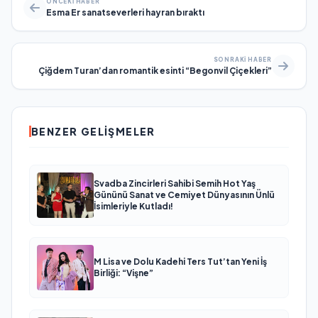
ÖNCEKI HABER
Esma Er sanatseverleri hayran bıraktı
SONRAKI HABER
Çiğdem Turan’dan romantik esinti “Begonvil Çiçekleri”
BENZER GELIŞMELER
Svadba Zincirleri Sahibi Semih Hot Yaş
Gününü Sanat ve Cemiyet Dünyasının Ünlü
İsimleriyle Kutladı!
M Lisa ve Dolu Kadehi Ters Tut’tan Yeni İş
Birliği: “Vişne”