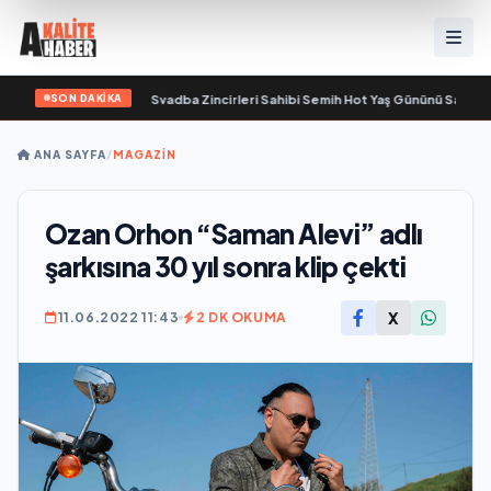
SON DAKİKA
da yaşamını yitirdi
•
Svadba Zincirleri Sahibi Semih Hot Yaş Gününü Sanat ve C
ANA SAYFA
/
MAGAZİN
Ozan Orhon “Saman Alevi” adlı
şarkısına 30 yıl sonra klip çekti
X
11.06.2022 11:43
2 DK OKUMA