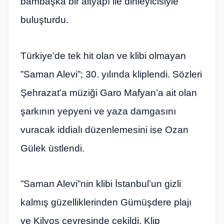
bambaşka bir altyapı ile dinleyicisiyle
buluşturdu.
Türkiye’de tek hit olan ve klibi olmayan
”Saman Alevi”; 30. yılında kliplendi. Sözleri
Şehrazat’a müziği Garo Mafyan’a ait olan
şarkının yepyeni ve yaza damgasını
vuracak iddialı düzenlemesini ise Ozan
Gülek üstlendi.
”Saman Alevi”nin klibi İstanbul’un gizli
kalmış güzelliklerinden Gümüşdere plajı
ve Kilyos çevresinde çekildi. Klip