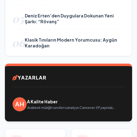
05
Deniz Erten’den Duygulara Dokunan Yeni
Şarkı: “Rövanş”
06
Klasik Tınıların Modern Yorumcusu: Aygün
Karadoğan
YAZARLAR
A Kalite Haber
Arabesk müziğin sevilen sanatçısı Cansever 59 yaşında
yaşamını yitirdi