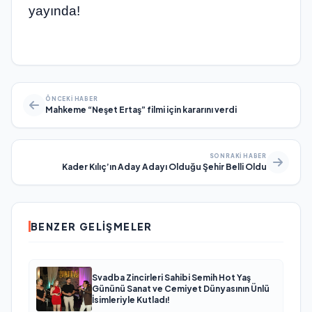
yayında!
ÖNCEKI HABER
Mahkeme “Neşet Ertaş” filmi için kararını verdi
SONRAKI HABER
Kader Kılıç’ın Aday Adayı Olduğu Şehir Belli Oldu
BENZER GELIŞMELER
Svadba Zincirleri Sahibi Semih Hot Yaş
Gününü Sanat ve Cemiyet Dünyasının Ünlü
İsimleriyle Kutladı!