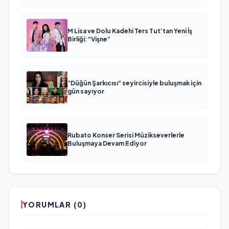
M Lisa ve Dolu Kadehi Ters Tut’tan Yeni İş
Birliği: “Vişne”
“Düğün Şarkıcısı” seyircisiyle buluşmak için
gün sayıyor
Rubato Konser Serisi Müzikseverlerle
Buluşmaya Devam Ediyor
YORUMLAR (0)