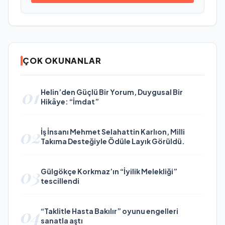
ÇOK OKUNANLAR
01
Helin’den Güçlü Bir Yorum, Duygusal Bir
Hikâye: “İmdat”
02
İş İnsanı Mehmet Selahattin Karlıon, Milli
Takıma Desteğiyle Ödüle Layık Görüldü.
03
Gülgökçe Korkmaz’ın “İyilik Melekliği”
tescillendi
04
“Taklitle Hasta Bakılır” oyunu engelleri
sanatla aştı