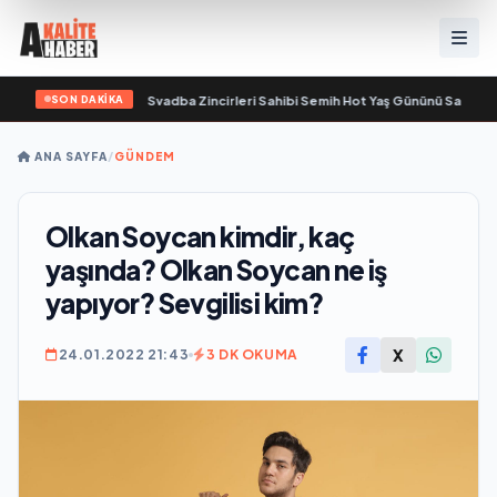
SON DAKİKA
a yaşamını yitirdi
•
Svadba Zincirleri Sahibi Semih Hot Yaş Gününü Sanat ve Ce
ANA SAYFA
/
GÜNDEM
Olkan Soycan kimdir, kaç
yaşında? Olkan Soycan ne iş
yapıyor? Sevgilisi kim?
X
24.01.2022 21:43
3 DK OKUMA