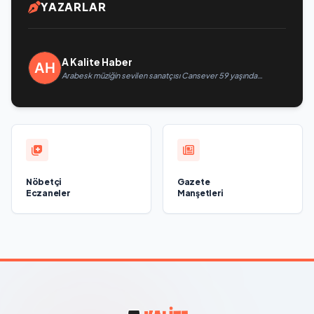
YAZARLAR
A Kalite Haber
Arabesk müziğin sevilen sanatçısı Cansever 59 yaşında
yaşamını yitirdi
Nöbetçi
Gazete
Eczaneler
Manşetleri