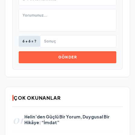
6 + 6 = ?
GÖNDER
ÇOK OKUNANLAR
01
Helin’den Güçlü Bir Yorum, Duygusal Bir
Hikâye: “İmdat”