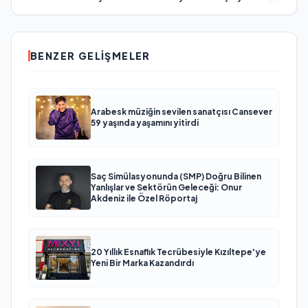
BENZER GELIŞMELER
Arabesk müziğin sevilen sanatçısı Cansever
59 yaşında yaşamını yitirdi
Saç Simülasyonunda (SMP) Doğru Bilinen
Yanlışlar ve Sektörün Geleceği: Onur
Akdeniz ile Özel Röportaj
20 Yıllık Esnaflık Tecrübesiyle Kızıltepe'ye
Yeni Bir Marka Kazandırdı