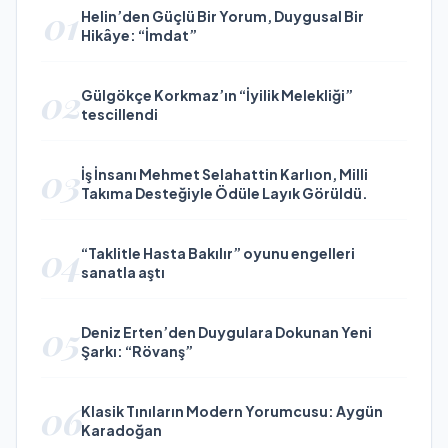
01
Helin’den Güçlü Bir Yorum, Duygusal Bir
Hikâye: “İmdat”
02
Gülgökçe Korkmaz’ın “İyilik Melekliği”
tescillendi
03
İş İnsanı Mehmet Selahattin Karlıon, Milli
Takıma Desteğiyle Ödüle Layık Görüldü.
04
“Taklitle Hasta Bakılır” oyunu engelleri
sanatla aştı
05
Deniz Erten’den Duygulara Dokunan Yeni
Şarkı: “Rövanş”
06
Klasik Tınıların Modern Yorumcusu: Aygün
Karadoğan