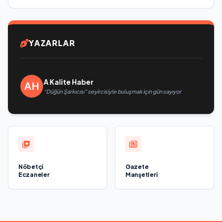
YAZARLAR
A Kalite Haber
“Düğün Şarkıcısı” seyircisiyle buluşmak için gün sayıyor
Nöbetçi
Gazete
Eczaneler
Manşetleri