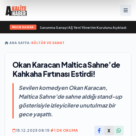
SON DAKİKA
n sayıyor
•
Açıkgöz Savunma Sanayi AŞ Yeni Yönetim Kurulunu Açıkladı ve Sa
ANA SAYFA
/
KÜLTÜR VE SANAT
Okan Karacan Maltica Sahne’de
Kahkaha Fırtınası Estirdi!
Sevilen komedyen Okan Karacan,
Maltica Sahne’de sahne aldığı stand-up
gösterisiyle izleyicilere unutulmaz bir
gece yaşattı.
X
15.12.2025 08:15
1 DK OKUMA