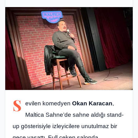
S
evilen komedyen
Okan Karacan
,
Maltica Sahne’de sahne aldığı stand-
up gösterisiyle izleyicilere unutulmaz bir
gece yaşattı. Full çeken salonda