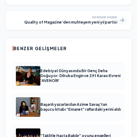
SONRAKI HABER
Quality of Magazine’den muhteşem yeni yıl partisi
BENZER GELIŞMELER
Edebiyat Dünyasında Bir Genç Deha
Doğuyor: Dilruba Engin ve Zift Karası Evreni
‘AVENOİR’
Başarılı yazarlardan Azime Savaş’tan
başucu kitabı “Emanet” raflardaki yerini aldı
“Taklitle Hasta Bakılır” oyunu engelleri