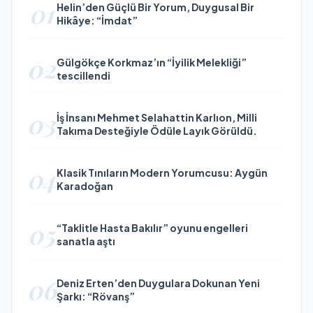
01
Helin’den Güçlü Bir Yorum, Duygusal Bir
Hikâye: “İmdat”
02
Gülgökçe Korkmaz’ın “İyilik Melekliği”
tescillendi
03
İş İnsanı Mehmet Selahattin Karlıon, Milli
Takıma Desteğiyle Ödüle Layık Görüldü.
04
Klasik Tınıların Modern Yorumcusu: Aygün
Karadoğan
05
“Taklitle Hasta Bakılır” oyunu engelleri
sanatla aştı
06
Deniz Erten’den Duygulara Dokunan Yeni
Şarkı: “Rövanş”