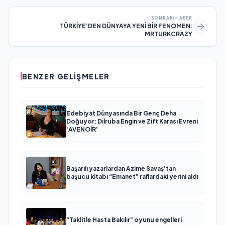
SONRAKI HABER
TÜRKİYE’DEN DÜNYAYA YENİ BİR FENOMEN:
MRTURKCRAZY
BENZER GELIŞMELER
Edebiyat Dünyasında Bir Genç Deha
Doğuyor: Dilruba Engin ve Zift Karası Evreni
‘AVENOİR’
Başarılı yazarlardan Azime Savaş’tan
başucu kitabı “Emanet” raflardaki yerini aldı
“Taklitle Hasta Bakılır” oyunu engelleri