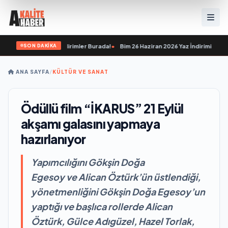
SON DAKİKA
racak İnanılmaz İndirimler Burada!
•
Bim 26 Haziran 2026 Yaz İndirimi: Kampanya
ANA SAYFA
/
KÜLTÜR VE SANAT
Ödüllü film “İKARUS” 21 Eylül
akşamı galasını yapmaya
hazırlanıyor
Yapımcılığını Gökşin Doğa
Egesoy ve Alican Öztürk’ün üstlendiği,
yönetmenliğini Gökşin Doğa Egesoy’un
yaptığı ve başlıca rollerde Alican
Öztürk, Gülce Adıgüzel, Hazel Torlak,