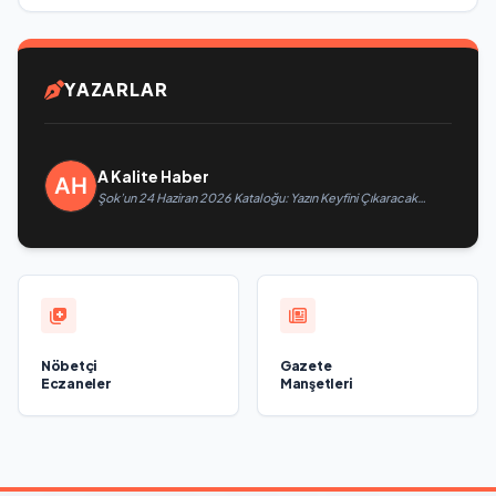
YAZARLAR
A Kalite Haber
Şok’un 24 Haziran 2026 Kataloğu: Yazın Keyfini Çıkaracak
İnanılmaz İndirimler Burada!
Nöbetçi
Gazete
Eczaneler
Manşetleri