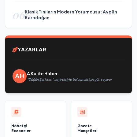
06
Klasik Tınıların Modern Yorumcusu: Aygün
Karadoğan
YAZARLAR
A Kalite Haber
“Düğün Şarkıcısı” seyircisiyle buluşmak için gün sayıyor
Nöbetçi
Gazete
Eczaneler
Manşetleri