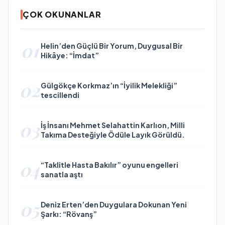
ÇOK OKUNANLAR
01
Helin’den Güçlü Bir Yorum, Duygusal Bir
Hikâye: “İmdat”
02
Gülgökçe Korkmaz’ın “İyilik Melekliği”
tescillendi
03
İş İnsanı Mehmet Selahattin Karlıon, Milli
Takıma Desteğiyle Ödüle Layık Görüldü.
04
“Taklitle Hasta Bakılır” oyunu engelleri
sanatla aştı
05
Deniz Erten’den Duygulara Dokunan Yeni
Şarkı: “Rövanş”