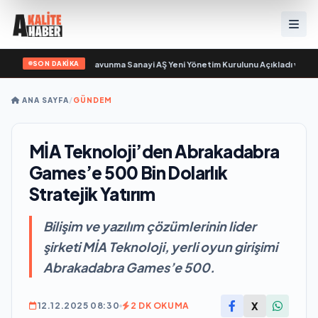
SON DAKİKA
n sayıyor
•
Açıkgöz Savunma Sanayi AŞ Yeni Yönetim Kurulunu Açıkladı ve Sa
ANA SAYFA
/
GÜNDEM
MİA Teknoloji’den Abrakadabra
Games’e 500 Bin Dolarlık
Stratejik Yatırım
Bilişim ve yazılım çözümlerinin lider
şirketi MİA Teknoloji, yerli oyun girişimi
Abrakadabra Games’e 500.
X
12.12.2025 08:30
2 DK OKUMA