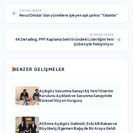
ÖNCEKI HABER
Resul Dindar’dan yüreklere işleyen aşk şarkısı “Yalanlar”
SONRAKI HABER
4K Detailing, PPF Kaplama Sektöründeki Liderliğini Yeni
Şubesiyle Pekiştiriyor
BENZER GELIŞMELER
Açıkgöz Savunma Sanayi AŞ Yeni Yönetim
Kurulunu Açıkladı ve Savunma Sanayinde
Küresel Vizyon Vurgusu
Ali Emre Açıkgöz Galimidi, Eski AB Bakanı ve
Büyükelçi Egemen Bağış ile Bir Araya Geldi