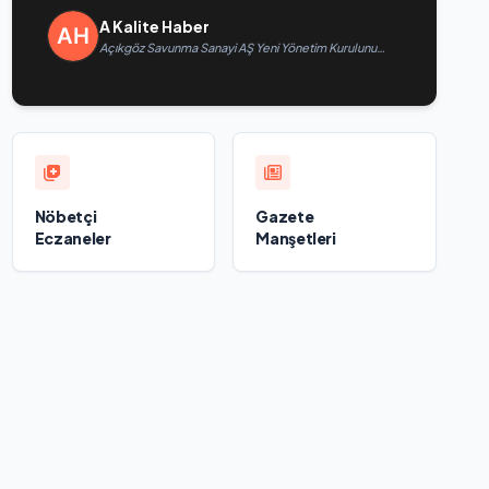
A Kalite Haber
Açıkgöz Savunma Sanayi AŞ Yeni Yönetim Kurulunu
Açıkladı ve Savunma Sanayinde Küresel Vizyon
Vurgusu
Nöbetçi
Gazete
Eczaneler
Manşetleri