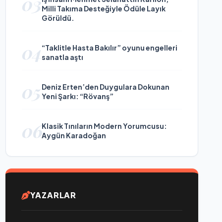
03
Milli Takıma Desteğiyle Ödüle Layık
Görüldü.
04
“Taklitle Hasta Bakılır” oyunu engelleri
sanatla aştı
05
Deniz Erten’den Duygulara Dokunan
Yeni Şarkı: “Rövanş”
06
Klasik Tınıların Modern Yorumcusu:
Aygün Karadoğan
YAZARLAR