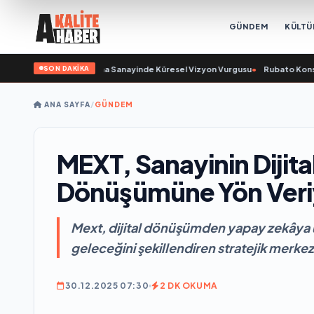
GÜNDEM
KÜLTÜ
SON DAKİKA
çıkladı ve Savunma Sanayinde Küresel Vizyon Vurgusu
•
Rubato Konser Seris
ANA SAYFA
/
GÜNDEM
MEXT, Sanayinin Dijita
Dönüşümüne Yön Veri
Mext, dijital dönüşümden yapay zekâya uz
geleceğini şekillendiren stratejik merkez
30.12.2025 07:30
2 DK OKUMA