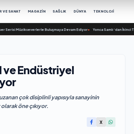
R VE SANAT
MAGAZİN
SAĞLIK
DÜNYA
TEKNOLOJİ
i Müzikseverlerle Buluşmaya Devam Ediyor
•
Yonca Samlı ‘dan İkinci Tekli “Do
l ve Endüstriyel
yor
anan çok disiplinli yapısıyla sanayinin
 olarak öne çıkıyor.
X