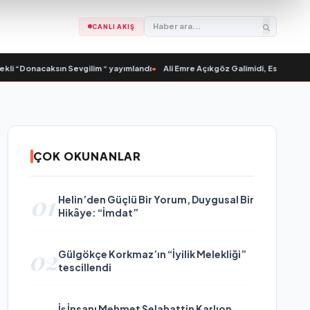
CANLI AKIŞ
nacaksın Sevgilim “ yayımlandı
•
Ali Emre Açıkgöz Galimidi, Eski AB Bakanı ve 
ÇOK OKUNANLAR
01
Helin’den Güçlü Bir Yorum, Duygusal Bir
Hikâye: “İmdat”
02
Gülgökçe Korkmaz’ın “İyilik Melekliği”
tescillendi
İş İnsanı Mehmet Selahattin Karlıon,