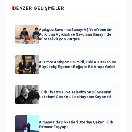
BENZER GELIŞMELER
Açıkgöz Savunma Sanayi AŞ Yeni Yönetim
Kurulunu Açıkladı ve Savunma Sanayinde
Küresel Vizyon Vurgusu
Ali Emre Açıkgöz Galimidi, Eski AB Bakanı ve
Büyükelçi Egemen Bağış ile Bir Araya Geldi
Türk Tiyatrosu ve Televizyon Dünyasının
Usta İsmi Can Kolukısa Hayatını Kaybetti
Almanya’da Dikkatleri Üzerine Çeken Türk
Firması: Taşyapı