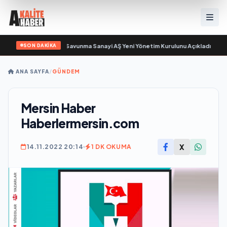
SON DAKİKA
n sayıyor
•
Açıkgöz Savunma Sanayi AŞ Yeni Yönetim Kurulunu Açıkladı ve Sa
ANA SAYFA
/
GÜNDEM
Mersin Haber
Haberlermersin.com
X
14.11.2022 20:14
1 DK OKUMA