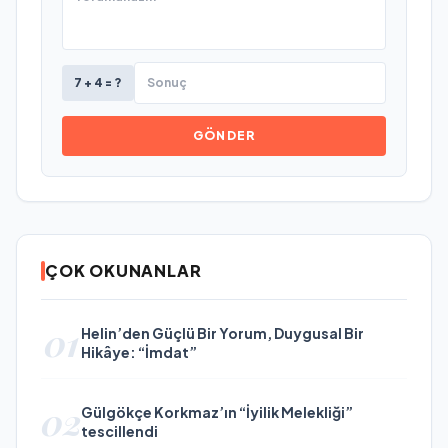
7 + 4 = ?
GÖNDER
ÇOK OKUNANLAR
01
Helin’den Güçlü Bir Yorum, Duygusal Bir
Hikâye: “İmdat”
02
Gülgökçe Korkmaz’ın “İyilik Melekliği”
tescillendi