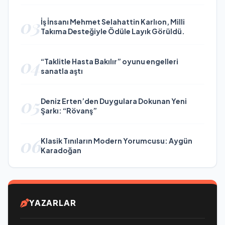
03
İş İnsanı Mehmet Selahattin Karlıon, Milli
Takıma Desteğiyle Ödüle Layık Görüldü.
04
“Taklitle Hasta Bakılır” oyunu engelleri
sanatla aştı
05
Deniz Erten’den Duygulara Dokunan Yeni
Şarkı: “Rövanş”
06
Klasik Tınıların Modern Yorumcusu: Aygün
Karadoğan
YAZARLAR