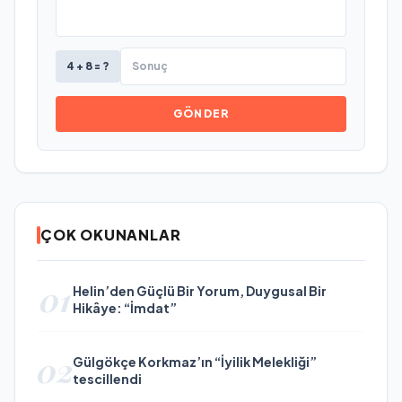
4 + 8 = ?
GÖNDER
ÇOK OKUNANLAR
01
Helin’den Güçlü Bir Yorum, Duygusal Bir
Hikâye: “İmdat”
02
Gülgökçe Korkmaz’ın “İyilik Melekliği”
tescillendi