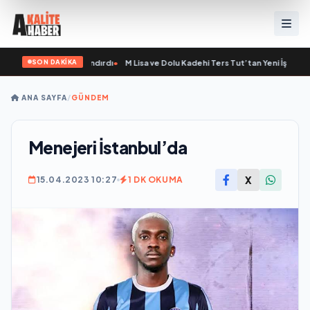
SON DAKİKA
ye Yeni Bir Marka Kazandırdı
•
M Lisa ve Dolu Kadehi Ters Tut’tan Yeni İş Birliği:
ANA SAYFA
/
GÜNDEM
Menejeri İstanbul’da
X
15.04.2023 10:27
1 DK OKUMA