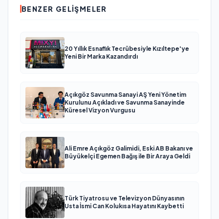
BENZER GELIŞMELER
20 Yıllık Esnaflık Tecrübesiyle Kızıltepe'ye
Yeni Bir Marka Kazandırdı
Açıkgöz Savunma Sanayi AŞ Yeni Yönetim
Kurulunu Açıkladı ve Savunma Sanayinde
Küresel Vizyon Vurgusu
Ali Emre Açıkgöz Galimidi, Eski AB Bakanı ve
Büyükelçi Egemen Bağış ile Bir Araya Geldi
Türk Tiyatrosu ve Televizyon Dünyasının
Usta İsmi Can Kolukısa Hayatını Kaybetti