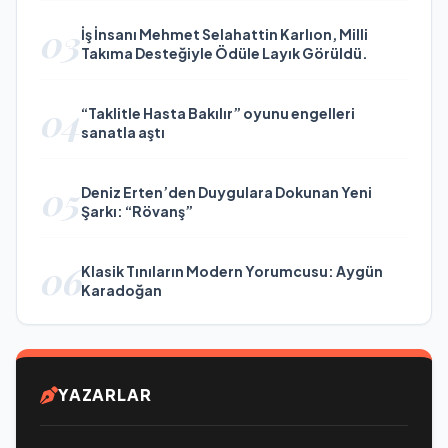
03
İş İnsanı Mehmet Selahattin Karlıon, Milli
Takıma Desteğiyle Ödüle Layık Görüldü.
04
“Taklitle Hasta Bakılır” oyunu engelleri
sanatla aştı
05
Deniz Erten’den Duygulara Dokunan Yeni
Şarkı: “Rövanş”
06
Klasik Tınıların Modern Yorumcusu: Aygün
Karadoğan
YAZARLAR