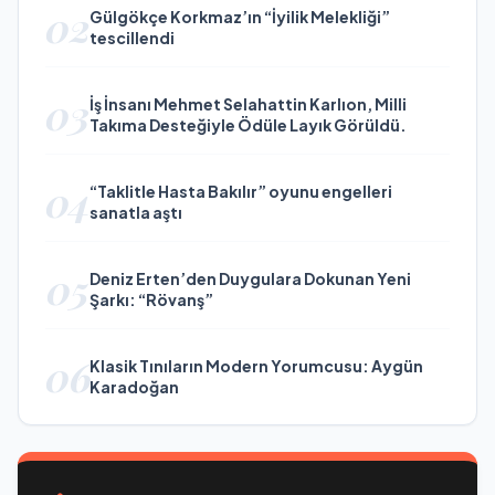
02
Gülgökçe Korkmaz’ın “İyilik Melekliği”
tescillendi
03
İş İnsanı Mehmet Selahattin Karlıon, Milli
Takıma Desteğiyle Ödüle Layık Görüldü.
04
“Taklitle Hasta Bakılır” oyunu engelleri
sanatla aştı
05
Deniz Erten’den Duygulara Dokunan Yeni
Şarkı: “Rövanş”
06
Klasik Tınıların Modern Yorumcusu: Aygün
Karadoğan