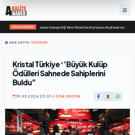
SON DAKİKA
yor
•
Açıkgöz Savunma Sanayi AŞ Yeni Yönetim Kurulunu Açıkladı ve Savunma 
ANA SAYFA
/
GÜNDEM
Kristal Türkiye ‘’Büyük Kulüp
Ödülleri Sahnede Sahiplerini
Buldu”
X
19.05.2024 23:01
3 DK OKUMA