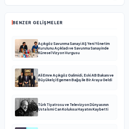
BENZER GELIŞMELER
Açıkgöz Savunma Sanayi AŞ Yeni Yönetim
Kurulunu Açıkladı ve Savunma Sanayinde
Küresel Vizyon Vurgusu
Ali Emre Açıkgöz Galimidi, Eski AB Bakanı ve
Büyükelçi Egemen Bağış ile Bir Araya Geldi
Türk Tiyatrosu ve Televizyon Dünyasının
Usta İsmi Can Kolukısa Hayatını Kaybetti