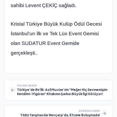
sahibi Levent ÇEKİÇ sağladı.
Kristal Türkiye Büyük Kulüp Ödül Gecesi
İstanbul’un İlk ve Tek Lüx Event Gemisi
olan SUDATUR Event Gemide
gerçekleşti..
ÖNCEKI HABER
Türkiye’de Bir İlk: Asil Mucize’nin “Meğer Hiç Sevmemişim
Kendimi-1figüran” Kitabının Şarkısı Büyük İlgi Görüyor!
SONRAKI HABER
Yıldız Yarışmacılar Nevçarşı’da, Efsane Buluşmada!