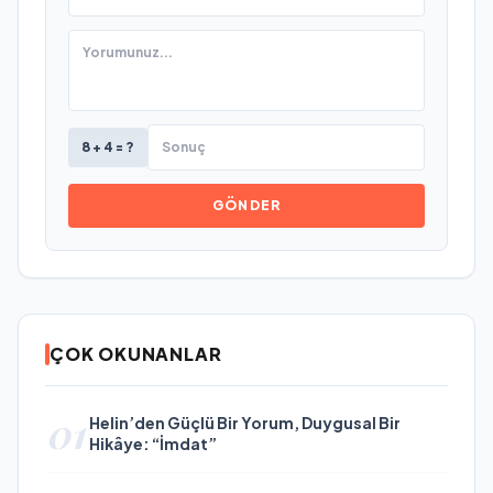
8 + 4 = ?
GÖNDER
ÇOK OKUNANLAR
01
Helin’den Güçlü Bir Yorum, Duygusal Bir
Hikâye: “İmdat”