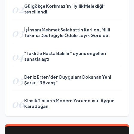
02
Gülgökçe Korkmaz’ın “İyilik Melekliği”
tescillendi
03
İş İnsanı Mehmet Selahattin Karlıon, Milli
Takıma Desteğiyle Ödüle Layık Görüldü.
04
“Taklitle Hasta Bakılır” oyunu engelleri
sanatla aştı
05
Deniz Erten’den Duygulara Dokunan Yeni
Şarkı: “Rövanş”
06
Klasik Tınıların Modern Yorumcusu: Aygün
Karadoğan