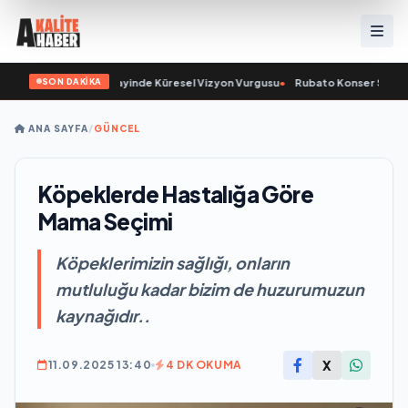
SON DAKİKA
adı ve Savunma Sanayinde Küresel Vizyon Vurgusu
•
Rubato Konser Serisi Müz
ANA SAYFA
/
GÜNCEL
Köpeklerde Hastalığa Göre
Mama Seçimi
Köpeklerimizin sağlığı, onların
mutluluğu kadar bizim de huzurumuzun
kaynağıdır..
X
11.09.2025 13:40
4 DK OKUMA