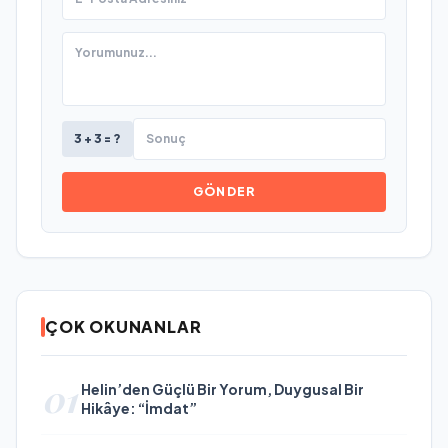
3 + 3 = ?
GÖNDER
ÇOK OKUNANLAR
01
Helin’den Güçlü Bir Yorum, Duygusal Bir
Hikâye: “İmdat”