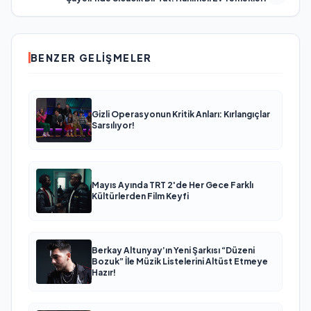
BENZER GELIŞMELER
Gizli Operasyonun Kritik Anları: Kırlangıçlar
Sarsılıyor!
Mayıs Ayında TRT 2'de Her Gece Farklı
Kültürlerden Film Keyfi
Berkay Altunyay’ın Yeni Şarkısı “Düzeni
Bozuk” İle Müzik Listelerini Altüst Etmeye
Hazır!