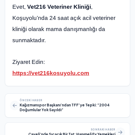
Evet,
Vet216 Veteriner Kliniği
,
Koşuyolu’nda 24 saat açık acil veteriner
kliniği olarak mama danışmanlığı da
sunmaktadır.
Ziyaret Edin:
https://vet216kosuyolu.com
ÖNCEKI HABER
Kağızmanspor Başkanı’ndan TFF’ye Tepki: “2004
Doğumlular Yok Sayıldı”
SONRAKI HABER
Çayeli’nde Sıcacık Bir Tat: Hanımeli Ev Yemekleri