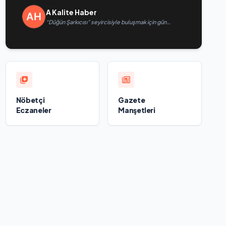
A Kalite Haber
“Düğün Şarkıcısı” seyircisiyle buluşmak için gün
sayıyor
Nöbetçi
Gazete
Eczaneler
Manşetleri