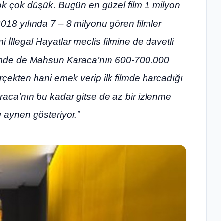
ok çok düşük. Bugün en güzel film 1 milyon
018 yılında 7 – 8 milyonu gören filmler
 İllegal Hayatlar meclis filmine de davetli
ilmde de Mahsun Karaca’nın 600-700.000
rçekten hani emek verip ilk filmde harcadığı
aca’nın bu kadar gitse de az bir izlenme
ı aynen gösteriyor.”