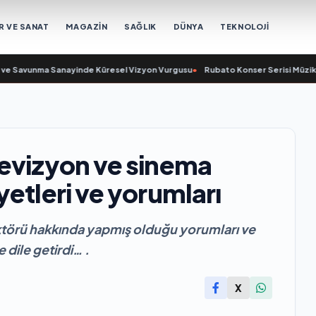
R VE SANAT
MAGAZİN
SAĞLIK
DÜNYA
TEKNOLOJİ
Savunma Sanayinde Küresel Vizyon Vurgusu
•
Rubato Konser Serisi Müziksever
levizyon ve sinema
etleri ve yorumları
ktörü hakkında yapmış olduğu yorumları ve
 dile getirdi… .
X