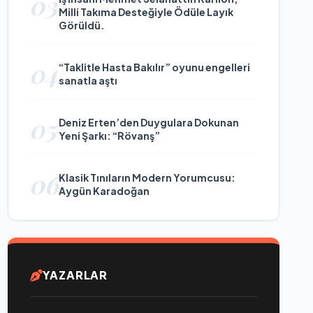
03
Milli Takıma Desteğiyle Ödüle Layık
Görüldü.
04
“Taklitle Hasta Bakılır” oyunu engelleri
sanatla aştı
05
Deniz Erten’den Duygulara Dokunan
Yeni Şarkı: “Rövanş”
06
Klasik Tınıların Modern Yorumcusu:
Aygün Karadoğan
YAZARLAR