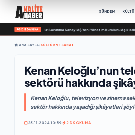
GÜNDEM
KÜLTÜ
SON DAKİKA
gün sayıyor
•
Açıkgöz Savunma Sanayi AŞ Yeni Yönetim Kurulunu Açıkladı ve 
ANA SAYFA
/
KÜLTÜR VE SANAT
Kenan Keloğlu’nun te
sektörü hakkında şikây
Kenan Keloğlu, televizyon ve sinema se
sektör hakkında yaşadığı şikâyetleri şöyle
25.11.2024 10:59
2 DK OKUMA