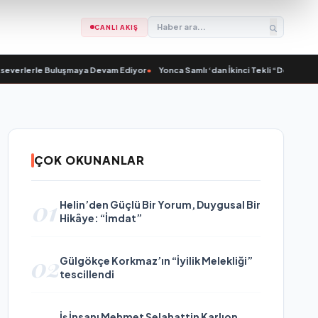
CANLI AKIŞ
lerle Buluşmaya Devam Ediyor
•
Yonca Samlı ‘dan İkinci Tekli “Donacaksın Sev
ÇOK OKUNANLAR
01
Helin’den Güçlü Bir Yorum, Duygusal Bir
Hikâye: “İmdat”
02
Gülgökçe Korkmaz’ın “İyilik Melekliği”
tescillendi
İş İnsanı Mehmet Selahattin Karlıon,