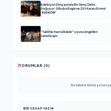
Edebiyat Dünyasında Bir Genç Deha
Doğuyor: Dilruba Engin ve Zift Karası Evreni
‘AVENOİR’
“Taklitle Hasta Bakılır” oyunu engelleri
sanatla aştı
YORUMLAR (0)
Bu habere henüz yorum yapı
BIR CEVAP YAZIN