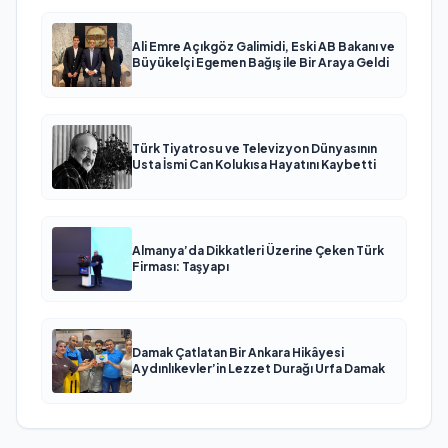
Ali Emre Açıkgöz Galimidi, Eski AB Bakanı ve
Büyükelçi Egemen Bağış ile Bir Araya Geldi
Türk Tiyatrosu ve Televizyon Dünyasının
Usta İsmi Can Kolukısa Hayatını Kaybetti
Almanya’da Dikkatleri Üzerine Çeken Türk
Firması: Taşyapı
Damak Çatlatan Bir Ankara Hikâyesi
Aydınlıkevler’in Lezzet Durağı Urfa Damak