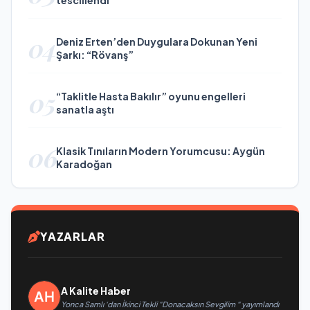
tescillendi
04
Deniz Erten’den Duygulara Dokunan Yeni
Şarkı: “Rövanş”
05
“Taklitle Hasta Bakılır” oyunu engelleri
sanatla aştı
06
Klasik Tınıların Modern Yorumcusu: Aygün
Karadoğan
YAZARLAR
A Kalite Haber
Yonca Samlı ‘dan İkinci Tekli “Donacaksın Sevgilim “ yayımlandı