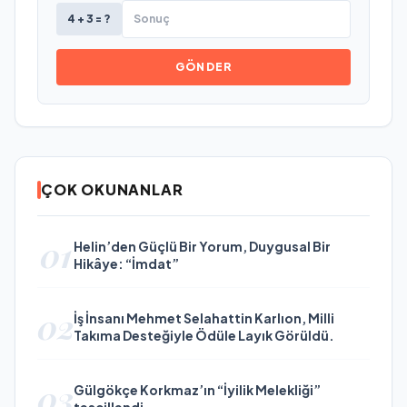
4 + 3 = ?
GÖNDER
ÇOK OKUNANLAR
01
Helin’den Güçlü Bir Yorum, Duygusal Bir
Hikâye: “İmdat”
02
İş İnsanı Mehmet Selahattin Karlıon, Milli
Takıma Desteğiyle Ödüle Layık Görüldü.
03
Gülgökçe Korkmaz’ın “İyilik Melekliği”