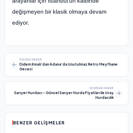
arayanlar için İstanbul’un kalbinde
değişmeyen bir klasik olmaya devam
ediyor.
ÖNCEKI HABER
Didem Kınalı’dan Adana’da Unutulmaz Retro Meyfhane
Gecesi
SONRAKI HABER
Sarıyer Hurdacı – Güncel Sarıyer Hurda Fiyatları ile Uray
Hurdacılık
BENZER GELIŞMELER