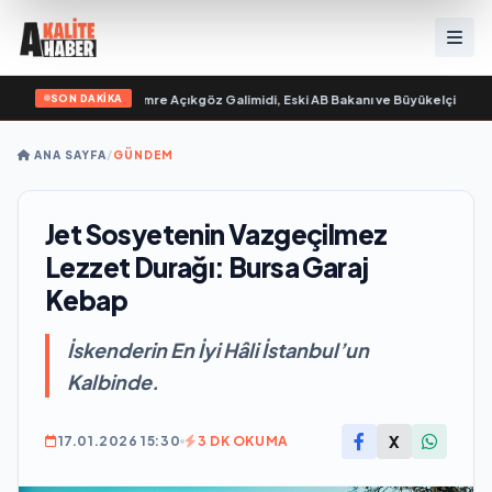
SON DAKİKA
 “ yayımlandı
•
Ali Emre Açıkgöz Galimidi, Eski AB Bakanı ve Büyükelçi Egemen B
ANA SAYFA
/
GÜNDEM
Jet Sosyetenin Vazgeçilmez
Lezzet Durağı: Bursa Garaj
Kebap
İskenderin En İyi Hâli İstanbul’un
Kalbinde.
X
17.01.2026 15:30
3 DK OKUMA