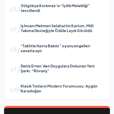
02
Gülgökçe Korkmaz’ın “İyilik Melekliği”
tescillendi
03
İş İnsanı Mehmet Selahattin Karlıon, Milli
Takıma Desteğiyle Ödüle Layık Görüldü.
04
“Taklitle Hasta Bakılır” oyunu engelleri
sanatla aştı
05
Deniz Erten’den Duygulara Dokunan Yeni
Şarkı: “Rövanş”
06
Klasik Tınıların Modern Yorumcusu: Aygün
Karadoğan