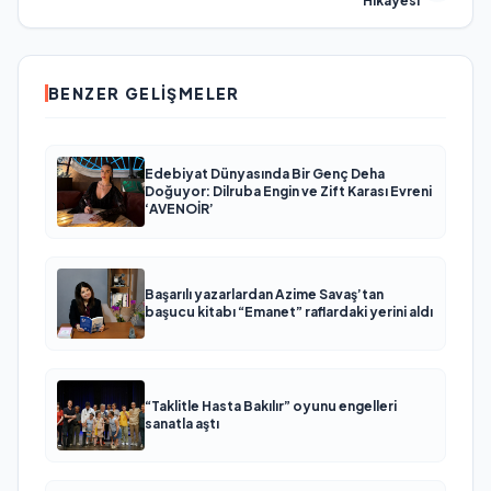
Hikayesi
BENZER GELIŞMELER
Edebiyat Dünyasında Bir Genç Deha
Doğuyor: Dilruba Engin ve Zift Karası Evreni
‘AVENOİR’
Başarılı yazarlardan Azime Savaş’tan
başucu kitabı “Emanet” raflardaki yerini aldı
“Taklitle Hasta Bakılır” oyunu engelleri
sanatla aştı