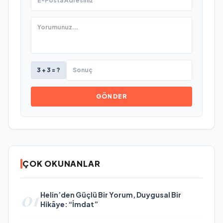
3 + 3 = ?
GÖNDER
ÇOK OKUNANLAR
01
Helin’den Güçlü Bir Yorum, Duygusal Bir
Hikâye: “İmdat”