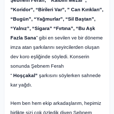
Şebnem Ferah; “ Kalbim Mezar”,
”Koridor”, “Birileri Var”, ” Can Kırıkları”,
“Bugün”, “Yağmurlar”, “Sil Baştan”,
“Yalnız”, “Sigara” “Fırtına”, “Bu Aşk
Fazla Sana
” gibi en sevilen ve bir döneme
imza atan şarkılarını seyircilerden oluşan
dev koro eşliğinde söyledi. Konserin
sonunda Şebnem Ferah
“
Hoşçakal”
şarkısını söylerken sahnede
kar yağdı.
Hem ben hem ekip arkadaşlarım, hepimiz
birlikte sizi çok özledik diyen Şebnem