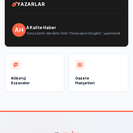
YAZARLAR
A Kalite Haber
Yonca Samlı ‘dan İkinci Tekli “Donacaksın Sevgilim “ yayımlandı
Nöbetçi
Gazete
Eczaneler
Manşetleri