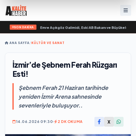
SON DAKİKA
im “ yayımlandı
•
Ali Emre Açıkgöz Galimidi, Eski AB Bakanı ve Büyükelçi Egemen
ANA SAYFA
/
KÜLTÜR VE SANAT
İzmir’de Şebnem Ferah Rüzgarı
Esti!
Şebnem Ferah 21 Haziran tarihinde
yeniden İzmir Arena sahnesinde
sevenleriyle buluşuyor..
X
14.06.2026 09:30
2 DK OKUMA