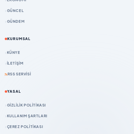
GÜNCEL
GÜNDEM
KURUMSAL
KÜNYE
İLETIŞIM
RSS SERVISI
YASAL
GIZLILIK POLITIKASI
KULLANIM ŞARTLARI
ÇEREZ POLITIKASI