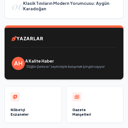
06
Klasik Tınıların Modern Yorumcusu: Aygün
Karadoğan
YAZARLAR
A Kalite Haber
“Düğün Şarkıcısı” seyircisiyle buluşmak için gün sayıyor
Nöbetçi
Gazete
Eczaneler
Manşetleri