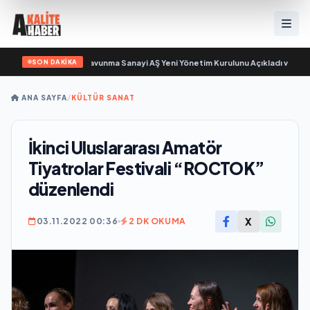
SON DAKİKA
sayıyor
•
Açıkgöz Savunma Sanayi AŞ Yeni Yönetim Kurulunu Açıkladı ve Savu
ANA SAYFA
/
KÜLTÜR SANAT
İkinci Uluslararası Amatör
Tiyatrolar Festivali “ROCTOK”
düzenlendi
X
03.11.2022 00:36
2 DK OKUMA