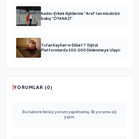
Kadın-Erkek ilişkilerine “Araf’tan mizahi bir
bakış “ÖTANAZİ”
Tufan Kayhan’ın Silüet’i” Dijital
Platformlarda 300.000 Dinlenmeye Ulaştı
YORUMLAR (0)
Bu habere henüz yorum yapılmamış. İlk yorumu siz
yazın.