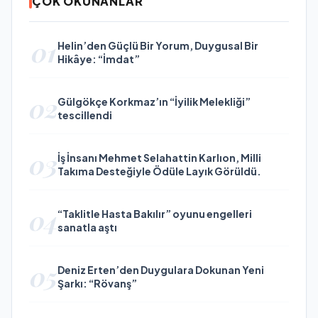
ÇOK OKUNANLAR
01
Helin’den Güçlü Bir Yorum, Duygusal Bir
Hikâye: “İmdat”
02
Gülgökçe Korkmaz’ın “İyilik Melekliği”
tescillendi
03
İş İnsanı Mehmet Selahattin Karlıon, Milli
Takıma Desteğiyle Ödüle Layık Görüldü.
04
“Taklitle Hasta Bakılır” oyunu engelleri
sanatla aştı
05
Deniz Erten’den Duygulara Dokunan Yeni
Şarkı: “Rövanş”