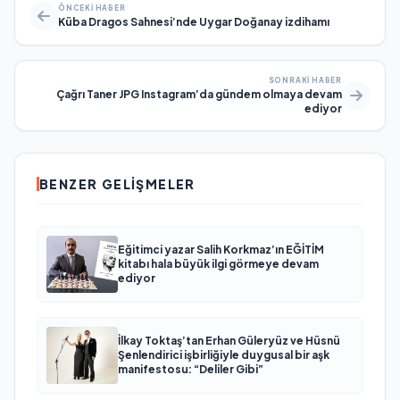
ÖNCEKI HABER
Küba Dragos Sahnesi’nde Uygar Doğanay izdihamı
SONRAKI HABER
Çağrı Taner JPG Instagram’da gündem olmaya devam
ediyor
BENZER GELIŞMELER
Eğitimci yazar Salih Korkmaz’ın EĞİTİM
kitabı hala büyük ilgi görmeye devam
ediyor
İlkay Toktaş’tan Erhan Güleryüz ve Hüsnü
Şenlendirici işbirliğiyle duygusal bir aşk
manifestosu: “Deliler Gibi”