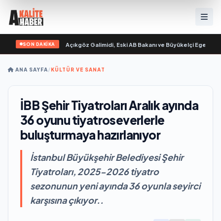
SON DAKİKA
ımlandı
•
Ali Emre Açıkgöz Galimidi, Eski AB Bakanı ve Büyükelçi Egemen Bağış 
ANA SAYFA
/
KÜLTÜR VE SANAT
İBB Şehir Tiyatroları Aralık ayında
36 oyunu tiyatroseverlerle
buluşturmaya hazırlanıyor
İstanbul Büyükşehir Belediyesi Şehir
Tiyatroları, 2025-2026 tiyatro
sezonunun yeni ayında 36 oyunla seyirci
karşısına çıkıyor..