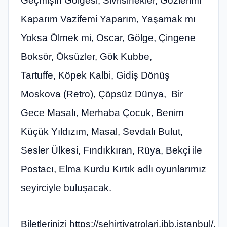
Geçmişin Gölgesi, Sivrisinekler, Gözlerimi
Kaparım Vazifemi Yaparım, Yaşamak mı
Yoksa Ölmek mi, Oscar, Gölge, Çingene
Boksör, Öksüzler, Gök Kubbe,
Tartuffe, Köpek Kalbi, Gidiş Dönüş
Moskova (Retro), Çöpsüz Dünya, Bir
Gece Masalı, Merhaba Çocuk, Benim
Küçük Yıldızım, Masal, Sevdalı Bulut,
Sesler Ülkesi, Fındıkkıran, Rüya, Bekçi ile
Postacı, Elma Kurdu Kırtık adlı oyunlarımız
seyirciyle buluşacak.
Biletlerinizi https://sehirtiyatrolari.ibb.istanbul/,