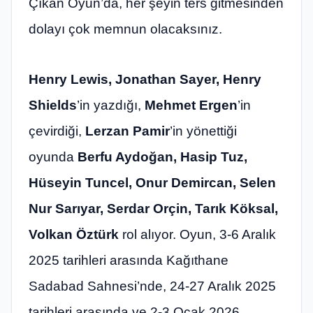
Çıkan Oyun’da, her şeyin ters gitmesinden
dolayı çok memnun olacaksınız.
Henry Lewis, Jonathan Sayer, Henry
Shields
’in yazdığı,
Mehmet Ergen
’in
çevirdiği,
Lerzan Pamir
’in yönettiği
oyunda
Berfu Aydoğan, Hasip Tuz,
Hüseyin Tuncel, Onur Demircan, Selen
Nur Sarıyar, Serdar Orçin, Tarık Köksal,
Volkan Öztürk
rol alıyor. Oyun, 3-6 Aralık
2025 tarihleri arasında Kağıthane
Sadabad Sahnesi’nde, 24-27 Aralık 2025
tarihleri arasında ve 2-3 Ocak 2026