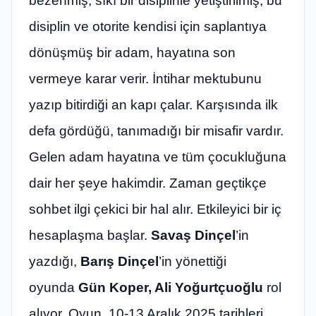
bezenmiş, sıkı bir disiplinle yetiştirilmiş, bu
disiplin ve otorite kendisi için saplantıya
dönüşmüş bir adam, hayatına son
vermeye karar verir. İntihar mektubunu
yazıp bitirdiği an kapı çalar. Karşısında ilk
defa gördüğü, tanımadığı bir misafir vardır.
Gelen adam hayatına ve tüm çocukluğuna
dair her şeye hakimdir. Zaman geçtikçe
sohbet ilgi çekici bir hal alır. Etkileyici bir iç
hesaplaşma başlar.
Savaş Dinçel
’in
yazdığı,
Barış Dinçel
’in yönettiği
oyunda
Gün Koper, Ali Yoğurtçuoğlu
rol
alıyor. Oyun, 10-13 Aralık 2025 tarihleri