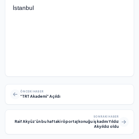
İstanbul
ÖNCEKI HABER
“TRT Akademi” Açıldı
SONRAKI HABER
Raif Akyüz’ün bu haftaki röportaj konuğu iş kadını Yıldız
Akyıldız oldu