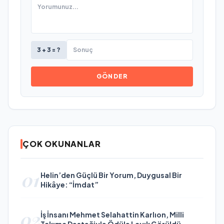
3 + 3 = ?
GÖNDER
ÇOK OKUNANLAR
01
Helin’den Güçlü Bir Yorum, Duygusal Bir
Hikâye: “İmdat”
02
İş İnsanı Mehmet Selahattin Karlıon, Milli
Takıma Desteğiyle Ödüle Layık Görüldü.