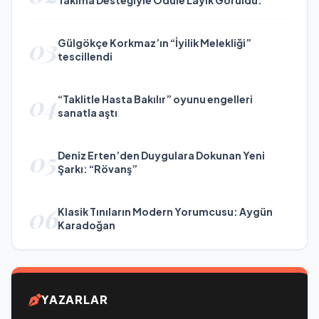
03
Gülgökçe Korkmaz’ın “İyilik Melekliği”
tescillendi
04
“Taklitle Hasta Bakılır” oyunu engelleri
sanatla aştı
05
Deniz Erten’den Duygulara Dokunan Yeni
Şarkı: “Rövanş”
06
Klasik Tınıların Modern Yorumcusu: Aygün
Karadoğan
YAZARLAR