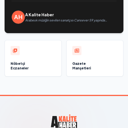
A Kalite Haber
Arabesk müziğin sevilen sanatçısı Cansever 59 yaşında
yaşamını yitirdi
Nöbetçi
Gazete
Eczaneler
Manşetleri