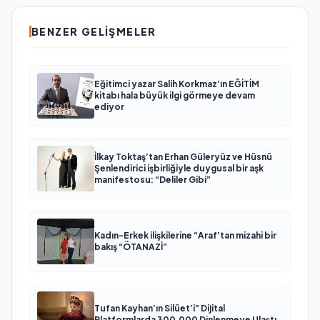
BENZER GELIŞMELER
Eğitimci yazar Salih Korkmaz’ın EĞİTİM
kitabı hala büyük ilgi görmeye devam
ediyor
İlkay Toktaş’tan Erhan Güleryüz ve Hüsnü
Şenlendirici işbirliğiyle duygusal bir aşk
manifestosu: “Deliler Gibi”
Kadın-Erkek ilişkilerine “Araf’tan mizahi bir
bakış “ÖTANAZİ”
Tufan Kayhan’ın Silüet’i” Dijital
Platformlarda 300.000 Dinlenmeye Ulaştı