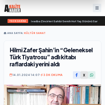
SON DAKİKA
yaşamını yitirdi
•
Svadba Zincirleri Sahibi Semih Hot Yaş Gününü Sanat ve Cem
ANA SAYFA
/
KÜLTÜR SANAT
Hilmi Zafer Şahin’in “Geleneksel
Türk Tiyatrosu” adlı kitabı
raflardaki yerini aldı
X
14.01.2024 14:07
3 DK OKUMA