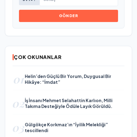
GÖNDER
ÇOK OKUNANLAR
01
Helin’den Güçlü Bir Yorum, Duygusal Bir
Hikâye: “İmdat”
02
İş İnsanı Mehmet Selahattin Karlıon, Milli
Takıma Desteğiyle Ödüle Layık Görüldü.
03
Gülgökçe Korkmaz’ın “İyilik Melekliği”
tescillendi