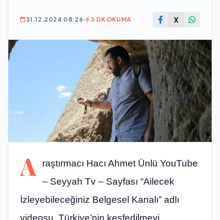
X
31.12.2024 08:26
3 DK OKUMA
A
raştırmacı Hacı Ahmet Ünlü YouTube
– Seyyah Tv – Sayfası “Ailecek
İzleyebileceğiniz Belgesel Kanalı” adlı
videosu, Türkiye’nin keşfedilmeyi