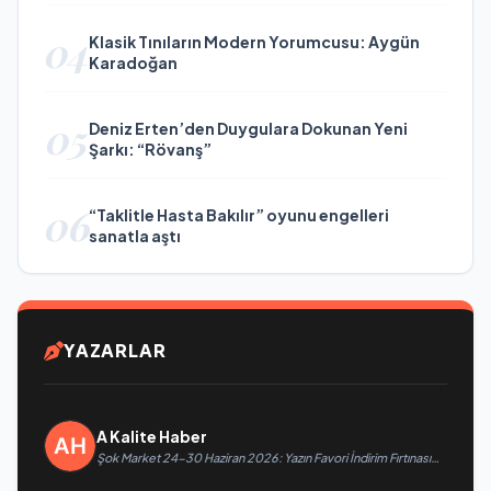
04
Klasik Tınıların Modern Yorumcusu: Aygün
Karadoğan
05
Deniz Erten’den Duygulara Dokunan Yeni
Şarkı: “Rövanş”
06
“Taklitle Hasta Bakılır” oyunu engelleri
sanatla aştı
YAZARLAR
A Kalite Haber
Şok Market 24-30 Haziran 2026: Yazın Favori İndirim Fırtınası
Başlıyor!