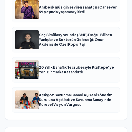
Arabesk müziğin sevilen sanatçısı Cansever
59 yaşında yaşamını yitirdi
Saç Simülasyonunda (SMP) Doğru Bilinen
Yanlışlar ve Sektörün Geleceği: Onur
Akdeniz ile Özel Röportaj
20 Yıllık Esnaflık Tecrübesiyle Kızıltepe'ye
Yeni Bir Marka Kazandırdı
Açıkgöz Savunma Sanayi AŞ Yeni Yönetim
Kurulunu Açıkladı ve Savunma Sanayinde
Küresel Vizyon Vurgusu