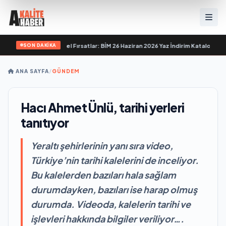
SON DAKİKA
sı Başlıyor!
•
Özel Fırsatlar: BİM 26 Haziran 2026 Yaz İndirim Kataloğu ile Tatili
ANA SAYFA
/
GÜNDEM
Hacı Ahmet Ünlü, tarihi yerleri
tanıtıyor
Yeraltı şehirlerinin yanı sıra video,
Türkiye’nin tarihi kalelerini de inceliyor.
Bu kalelerden bazıları hala sağlam
durumdayken, bazıları ise harap olmuş
durumda. Videoda, kalelerin tarihi ve
işlevleri hakkında bilgiler veriliyor….