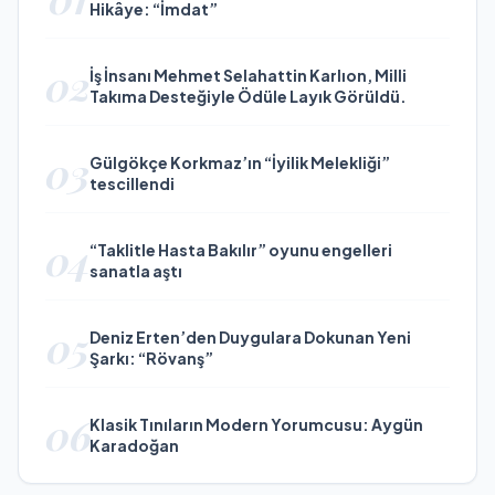
Hikâye: “İmdat”
02
İş İnsanı Mehmet Selahattin Karlıon, Milli
Takıma Desteğiyle Ödüle Layık Görüldü.
03
Gülgökçe Korkmaz’ın “İyilik Melekliği”
tescillendi
04
“Taklitle Hasta Bakılır” oyunu engelleri
sanatla aştı
05
Deniz Erten’den Duygulara Dokunan Yeni
Şarkı: “Rövanş”
06
Klasik Tınıların Modern Yorumcusu: Aygün
Karadoğan