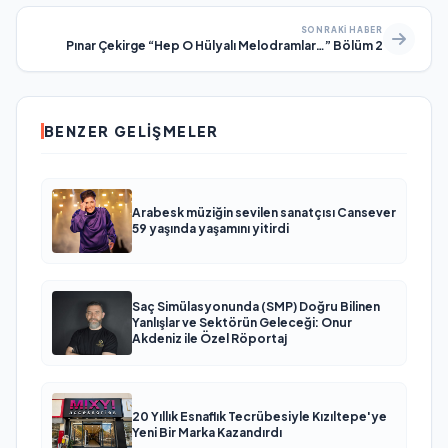
SONRAKI HABER
Pınar Çekirge “Hep O Hülyalı Melodramlar…” Bölüm 2
BENZER GELIŞMELER
Arabesk müziğin sevilen sanatçısı Cansever
59 yaşında yaşamını yitirdi
Saç Simülasyonunda (SMP) Doğru Bilinen
Yanlışlar ve Sektörün Geleceği: Onur
Akdeniz ile Özel Röportaj
20 Yıllık Esnaflık Tecrübesiyle Kızıltepe'ye
Yeni Bir Marka Kazandırdı