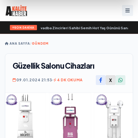
SON DAKİKA
yaşamını yitirdi
•
Svadba Zincirleri Sahibi Semih Hot Yaş Gününü Sanat ve Cemi
ANA SAYFA
/
GÜNDEM
Güzellik Salonu Cihazları
X
09.01.2024 21:53
4 DK OKUMA