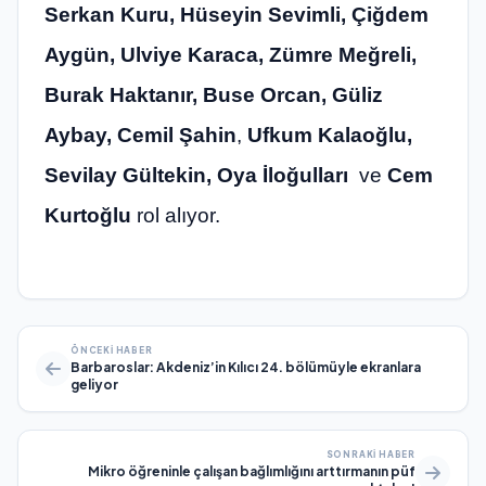
Serkan Kuru, Hüseyin Sevimli, Çiğdem
Aygün, Ulviye Karaca, Zümre Meğreli,
Burak Haktanır, Buse Orcan, Güliz
Aybay, Cemil Şahin
,
Ufkum Kalaoğlu,
Sevilay Gültekin, Oya İloğulları
ve
Cem
Kurtoğlu
rol alıyor.
ÖNCEKI HABER
Barbaroslar: Akdeniz’in Kılıcı 24. bölümüyle ekranlara
geliyor
SONRAKI HABER
Mikro öğreninle çalışan bağlımlığını arttırmanın püf