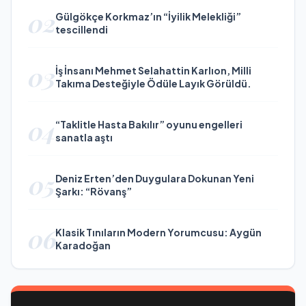
02
Gülgökçe Korkmaz’ın “İyilik Melekliği”
tescillendi
03
İş İnsanı Mehmet Selahattin Karlıon, Milli
Takıma Desteğiyle Ödüle Layık Görüldü.
04
“Taklitle Hasta Bakılır” oyunu engelleri
sanatla aştı
05
Deniz Erten’den Duygulara Dokunan Yeni
Şarkı: “Rövanş”
06
Klasik Tınıların Modern Yorumcusu: Aygün
Karadoğan