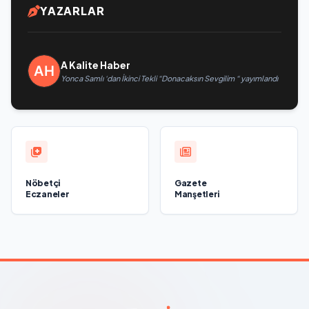
YAZARLAR
A Kalite Haber
Yonca Samlı ‘dan İkinci Tekli “Donacaksın Sevgilim “ yayımlandı
Nöbetçi
Gazete
Eczaneler
Manşetleri