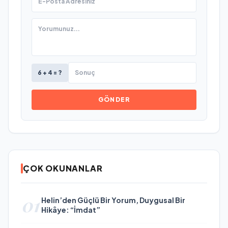
6 + 4 = ?
GÖNDER
ÇOK OKUNANLAR
01
Helin’den Güçlü Bir Yorum, Duygusal Bir
Hikâye: “İmdat”