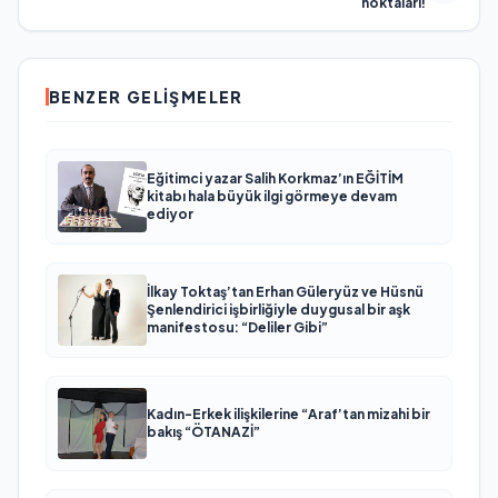
noktaları!
BENZER GELIŞMELER
Eğitimci yazar Salih Korkmaz’ın EĞİTİM
kitabı hala büyük ilgi görmeye devam
ediyor
İlkay Toktaş’tan Erhan Güleryüz ve Hüsnü
Şenlendirici işbirliğiyle duygusal bir aşk
manifestosu: “Deliler Gibi”
Kadın-Erkek ilişkilerine “Araf’tan mizahi bir
bakış “ÖTANAZİ”