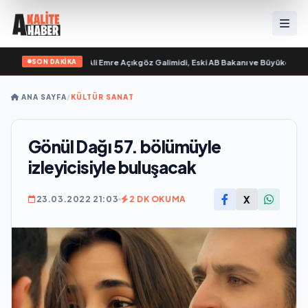
SON DAKİKA
ilim “ yayımlandı
•
Ali Emre Açıkgöz Galimidi, Eski AB Bakanı ve Büyükelçi Egem
ANA SAYFA
/
KÜLTÜR SANAT
Gönül Dağı 57. bölümüyle
izleyicisiyle buluşacak
X
23.03.2022 21:03
2 DK OKUMA