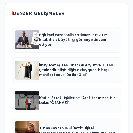
BENZER GELIŞMELER
Eğitimci yazar Salih Korkmaz’ın EĞİTİM
kitabı hala büyük ilgi görmeye devam
ediyor
İlkay Toktaş’tan Erhan Güleryüz ve Hüsnü
Şenlendirici işbirliğiyle duygusal bir aşk
manifestosu: “Deliler Gibi”
Kadın-Erkek ilişkilerine “Araf’tan mizahi bir
bakış “ÖTANAZİ”
Tufan Kayhan’ın Silüet’i” Dijital
Platformlarda 300.000 Dinlenmeye Ulaştı