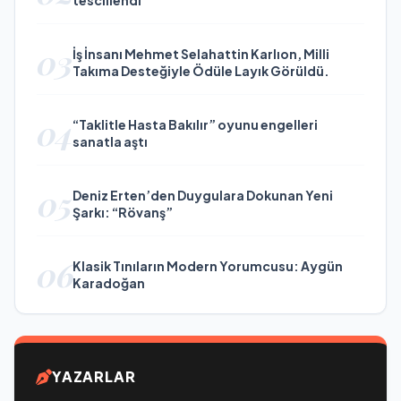
tescillendi
03
İş İnsanı Mehmet Selahattin Karlıon, Milli
Takıma Desteğiyle Ödüle Layık Görüldü.
04
“Taklitle Hasta Bakılır” oyunu engelleri
sanatla aştı
05
Deniz Erten’den Duygulara Dokunan Yeni
Şarkı: “Rövanş”
06
Klasik Tınıların Modern Yorumcusu: Aygün
Karadoğan
YAZARLAR