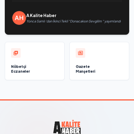
A Kalite Haber
Yonca Samlı ‘dan İkinci Tekli “Donacaksın Sevgilim “ yayımlandı
Nöbetçi
Gazete
Eczaneler
Manşetleri