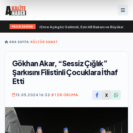
SON DAKİKA
lim “ yayımlandı
•
Ali Emre Açıkgöz Galimidi, Eski AB Bakanı ve Büyükelçi Egeme
ANA SAYFA
/
KÜLTÜR SANAT
Gökhan Akar, “Sessiz Çığlık”
Şarkısını Filistinli Çocuklara İthaf
Etti
X
13.05.2024 16:32
1 DK OKUMA