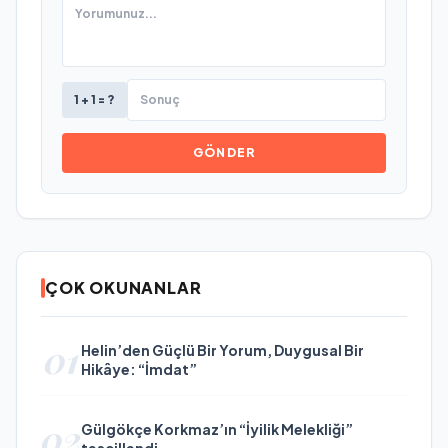
1 + 1 = ?
GÖNDER
ÇOK OKUNANLAR
01
Helin’den Güçlü Bir Yorum, Duygusal Bir
Hikâye: “İmdat”
02
Gülgökçe Korkmaz’ın “İyilik Melekliği”