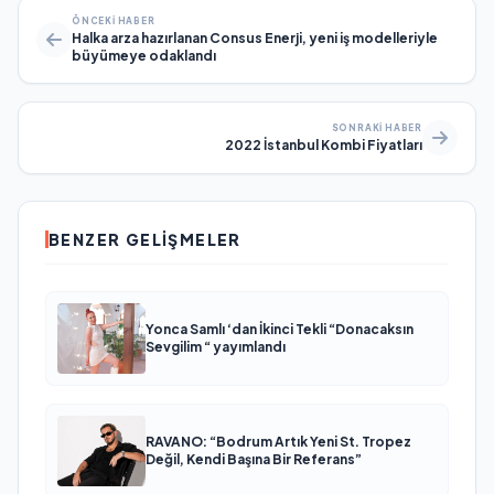
ÖNCEKI HABER
Halka arza hazırlanan Consus Enerji, yeni iş modelleriyle
büyümeye odaklandı
SONRAKI HABER
2022 İstanbul Kombi Fiyatları
BENZER GELIŞMELER
Yonca Samlı ‘dan İkinci Tekli “Donacaksın
Sevgilim “ yayımlandı
RAVANO: “Bodrum Artık Yeni St. Tropez
Değil, Kendi Başına Bir Referans”