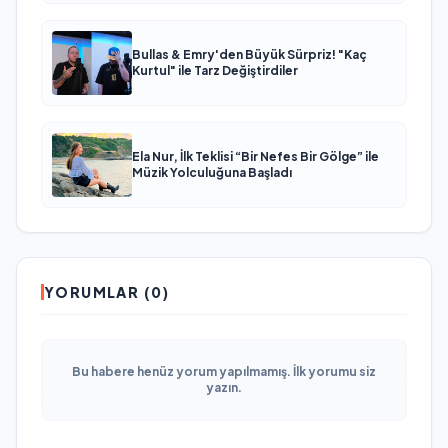
Bullas & Emry'den Büyük Sürpriz! "Kaç
Kurtul" ile Tarz Değiştirdiler
Ela Nur, İlk Teklisi “Bir Nefes Bir Gölge” ile
Müzik Yolculuğuna Başladı
YORUMLAR (0)
Bu habere henüz yorum yapılmamış. İlk yorumu siz
yazın.