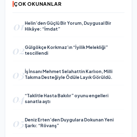
ÇOK OKUNANLAR
01
Helin’den Güçlü Bir Yorum, Duygusal Bir
Hikâye: “İmdat”
02
Gülgökçe Korkmaz’ın “İyilik Melekliği”
tescillendi
03
İş İnsanı Mehmet Selahattin Karlıon, Milli
Takıma Desteğiyle Ödüle Layık Görüldü.
04
“Taklitle Hasta Bakılır” oyunu engelleri
sanatla aştı
05
Deniz Erten’den Duygulara Dokunan Yeni
Şarkı: “Rövanş”