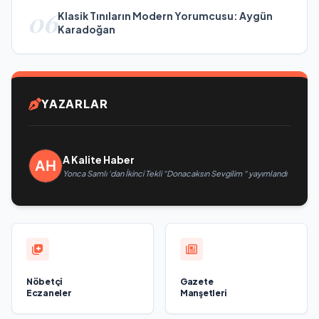
06
Klasik Tınıların Modern Yorumcusu: Aygün
Karadoğan
YAZARLAR
A Kalite Haber
Yonca Samlı ‘dan İkinci Tekli “Donacaksın Sevgilim “ yayımlandı
Nöbetçi
Gazete
Eczaneler
Manşetleri