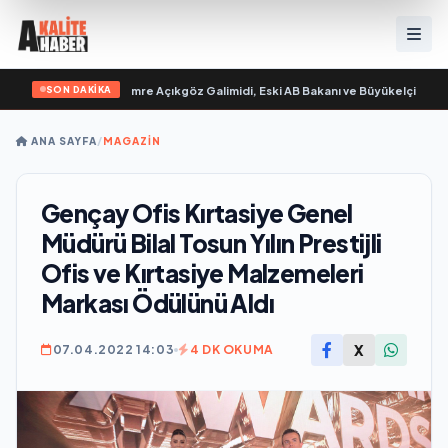
SON DAKİKA
 “ yayımlandı
•
Ali Emre Açıkgöz Galimidi, Eski AB Bakanı ve Büyükelçi Egemen B
ANA SAYFA
/
MAGAZİN
Gençay Ofis Kırtasiye Genel
Müdürü Bilal Tosun Yılın Prestijli
Ofis ve Kırtasiye Malzemeleri
Markası Ödülünü Aldı
X
07.04.2022 14:03
4 DK OKUMA