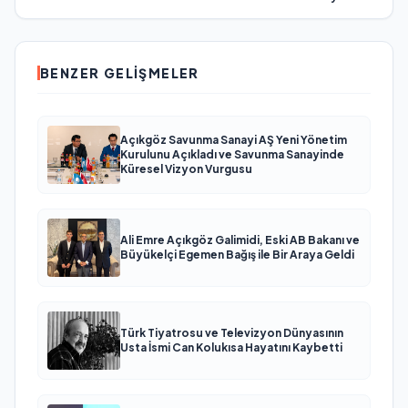
BENZER GELIŞMELER
Açıkgöz Savunma Sanayi AŞ Yeni Yönetim
Kurulunu Açıkladı ve Savunma Sanayinde
Küresel Vizyon Vurgusu
Ali Emre Açıkgöz Galimidi, Eski AB Bakanı ve
Büyükelçi Egemen Bağış ile Bir Araya Geldi
Türk Tiyatrosu ve Televizyon Dünyasının
Usta İsmi Can Kolukısa Hayatını Kaybetti