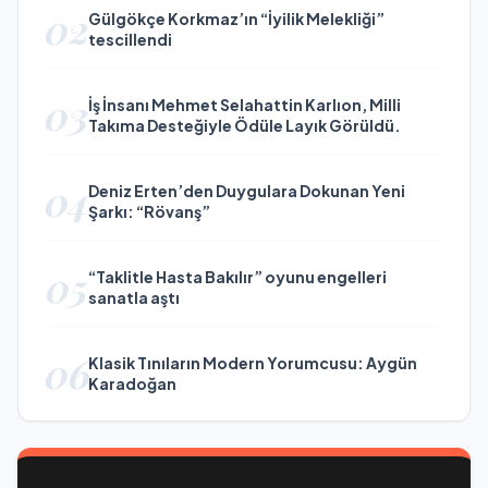
02
Gülgökçe Korkmaz’ın “İyilik Melekliği”
tescillendi
03
İş İnsanı Mehmet Selahattin Karlıon, Milli
Takıma Desteğiyle Ödüle Layık Görüldü.
04
Deniz Erten’den Duygulara Dokunan Yeni
Şarkı: “Rövanş”
05
“Taklitle Hasta Bakılır” oyunu engelleri
sanatla aştı
06
Klasik Tınıların Modern Yorumcusu: Aygün
Karadoğan