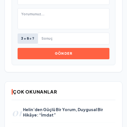
3 + 8 = ?
GÖNDER
ÇOK OKUNANLAR
01
Helin’den Güçlü Bir Yorum, Duygusal Bir
Hikâye: “İmdat”