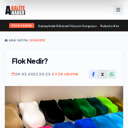
SON DAKİKA
 Açıkladı ve Savunma Sanayinde Küresel Vizyon Vurgusu
•
Rubato Konser Ser
ANA SAYFA
/
GÜNDEM
Flok Nedir?
X
09.03.2022 20:23
2 DK OKUMA