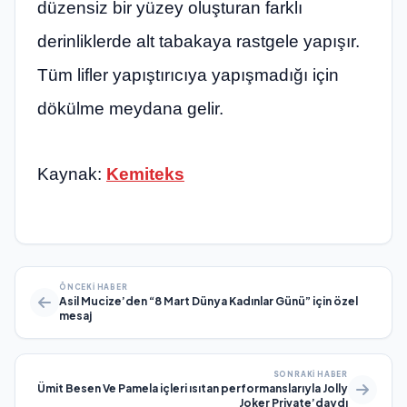
düzensiz bir yüzey oluşturan farklı
derinliklerde alt tabakaya rastgele yapışır.
Tüm lifler yapıştırıcıya yapışmadığı için
dökülme meydana gelir.
Kaynak:
Kemiteks
ÖNCEKI HABER
Asil Mucize’den “8 Mart Dünya Kadınlar Günü” için özel
mesaj
SONRAKI HABER
Ümit Besen Ve Pamela içleri ısıtan performanslarıyla Jolly
Joker Private’daydı