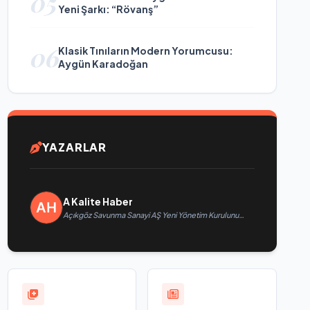
05
Yeni Şarkı: “Rövanş”
06
Klasik Tınıların Modern Yorumcusu:
Aygün Karadoğan
YAZARLAR
A Kalite Haber
Açıkgöz Savunma Sanayi AŞ Yeni Yönetim Kurulunu
Açıkladı ve Savunma Sanayinde Küresel Vizyon
Vurgusu