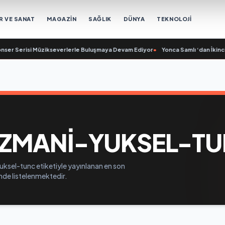
R VE SANAT
MAGAZİN
SAĞLIK
DÜNYA
TEKNOLOJİ
er Serisi Müzikseverlerle Buluşmaya Devam Ediyor
•
Yonca Samlı ‘dan İkinci 
ZMANI-YUKSEL-T
ksel-tunc etiketiyle yayınlanan en son
inde listelenmektedir.