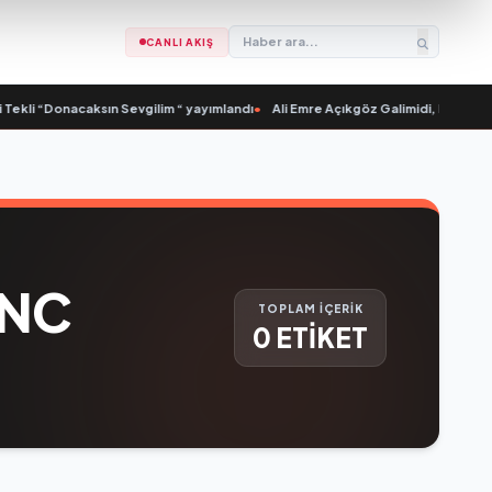
CANLI AKIŞ
Tekli “Donacaksın Sevgilim “ yayımlandı
•
Ali Emre Açıkgöz Galimidi, Eski AB Ba
UNC
TOPLAM İÇERİK
0 ETİKET