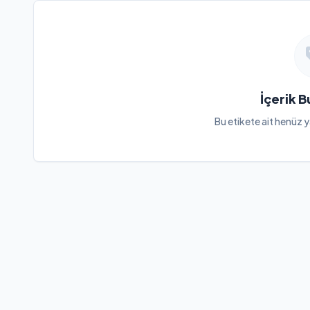
İçerik 
Bu etikete ait henüz y