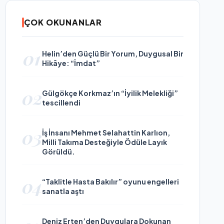
ÇOK OKUNANLAR
01
Helin’den Güçlü Bir Yorum, Duygusal Bir
Hikâye: “İmdat”
02
Gülgökçe Korkmaz’ın “İyilik Melekliği”
tescillendi
03
İş İnsanı Mehmet Selahattin Karlıon,
Milli Takıma Desteğiyle Ödüle Layık
Görüldü.
04
“Taklitle Hasta Bakılır” oyunu engelleri
sanatla aştı
Deniz Erten’den Duygulara Dokunan