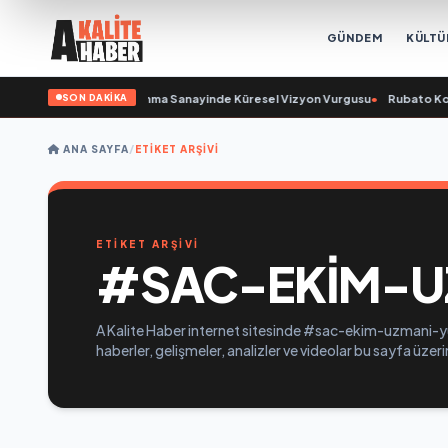
GÜNDEM
KÜLTÜ
SON DAKİKA
rulunu Açıkladı ve Savunma Sanayinde Küresel Vizyon Vurgusu
•
Rubato Kons
ANA SAYFA
/
ETIKET ARŞIVI
ETİKET ARŞİVİ
#SAC-EKIM-U
A Kalite Haber internet sitesinde #sac-ekim-uzmani-yu
haberler, gelişmeler, analizler ve videolar bu sayfa üzer