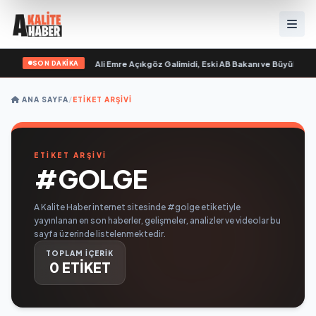
SON DAKİKA
evgilim “ yayımlandı
•
Ali Emre Açıkgöz Galimidi, Eski AB Bakanı ve Büyükelçi E
ANA SAYFA
/
ETIKET ARŞIVI
ETİKET ARŞİVİ
#GOLGE
A Kalite Haber internet sitesinde #golge etiketiyle
yayınlanan en son haberler, gelişmeler, analizler ve videolar bu
sayfa üzerinde listelenmektedir.
TOPLAM İÇERİK
0 ETİKET