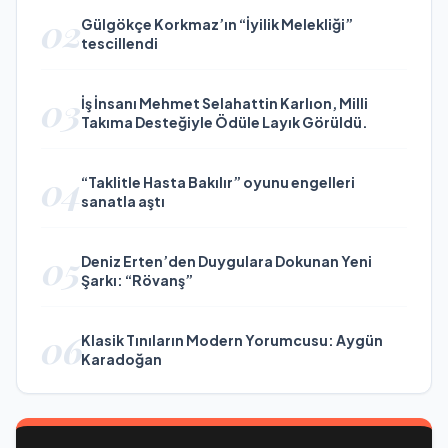
02
Gülgökçe Korkmaz’ın “İyilik Melekliği”
tescillendi
03
İş İnsanı Mehmet Selahattin Karlıon, Milli
Takıma Desteğiyle Ödüle Layık Görüldü.
04
“Taklitle Hasta Bakılır” oyunu engelleri
sanatla aştı
05
Deniz Erten’den Duygulara Dokunan Yeni
Şarkı: “Rövanş”
06
Klasik Tınıların Modern Yorumcusu: Aygün
Karadoğan