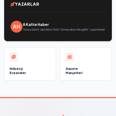
YAZARLAR
A Kalite Haber
Yonca Samlı ‘dan İkinci Tekli “Donacaksın Sevgilim “ yayımlandı
Nöbetçi
Gazete
Eczaneler
Manşetleri