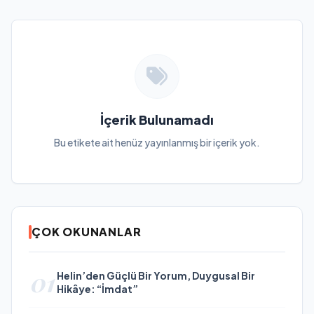
İçerik Bulunamadı
Bu etikete ait henüz yayınlanmış bir içerik yok.
ÇOK OKUNANLAR
01
Helin’den Güçlü Bir Yorum, Duygusal Bir
Hikâye: “İmdat”