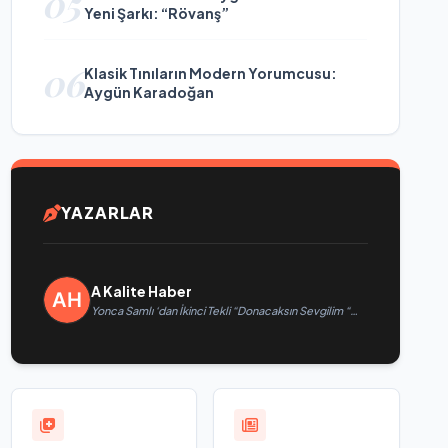
05
Yeni Şarkı: “Rövanş”
06
Klasik Tınıların Modern Yorumcusu:
Aygün Karadoğan
YAZARLAR
A Kalite Haber
Yonca Samlı ‘dan İkinci Tekli “Donacaksın Sevgilim “
yayımlandı