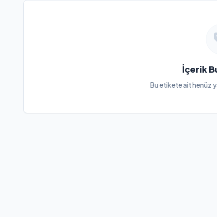
İçerik 
Bu etikete ait henüz y