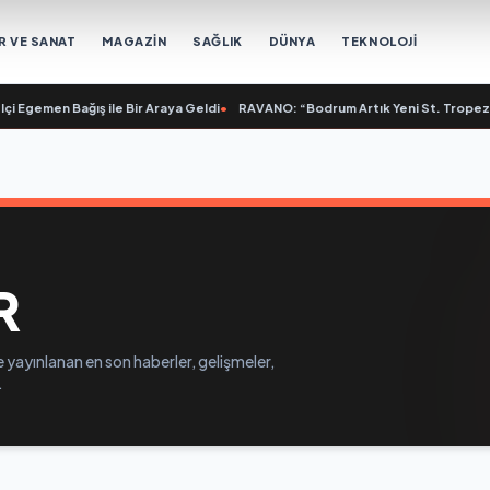
R VE SANAT
MAGAZİN
SAĞLIK
DÜNYA
TEKNOLOJİ
i Egemen Bağış ile Bir Araya Geldi
•
RAVANO: “Bodrum Artık Yeni St. Tropez De
R
 yayınlanan en son haberler, gelişmeler,
.