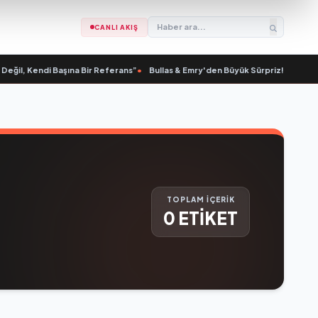
CANLI AKIŞ
ğil, Kendi Başına Bir Referans”
•
Bullas & Emry'den Büyük Sürpriz! "Kaç Kurtu
TOPLAM İÇERİK
0 ETİKET