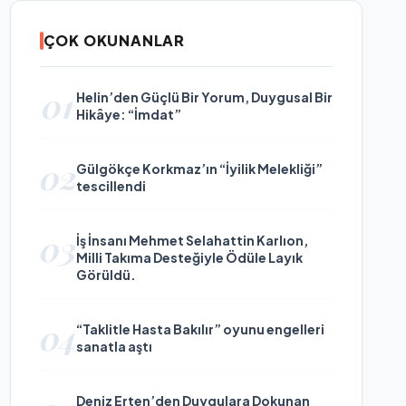
ÇOK OKUNANLAR
01
Helin’den Güçlü Bir Yorum, Duygusal Bir
Hikâye: “İmdat”
02
Gülgökçe Korkmaz’ın “İyilik Melekliği”
tescillendi
03
İş İnsanı Mehmet Selahattin Karlıon,
Milli Takıma Desteğiyle Ödüle Layık
Görüldü.
04
“Taklitle Hasta Bakılır” oyunu engelleri
sanatla aştı
Deniz Erten’den Duygulara Dokunan