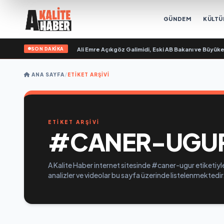
GÜNDEM
KÜLTÜ
SON DAKİKA
n Sevgilim “ yayımlandı
•
Ali Emre Açıkgöz Galimidi, Eski AB Bakanı ve Büyükelç
ANA SAYFA
/
ETIKET ARŞIVI
ETİKET ARŞİVİ
#CANER-UGU
A Kalite Haber internet sitesinde #caner-ugur etiketiyle
analizler ve videolar bu sayfa üzerinde listelenmektedir